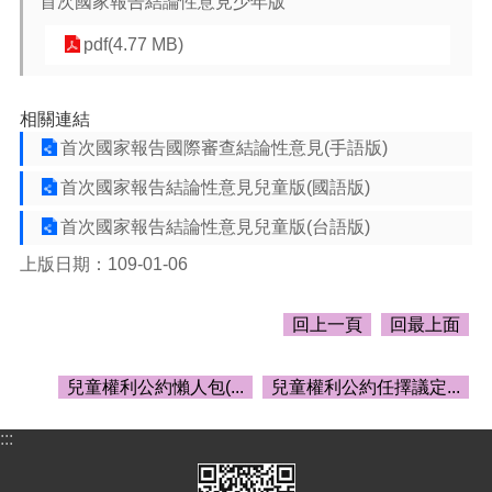
首次國家報告結論性意見少年版
頁
pdf(4.77 MB)
網
站
導
相關連結
覽
首次國家報告國際審查結論性意見(手語版)
市
政
首次國家報告結論性意見兒童版(國語版)
信
首次國家報告結論性意見兒童版(台語版)
箱
上版日期：109-01-06
常
見
問
回上一頁
回最上面
答
桃
兒童權利公約懶人包(...
兒童權利公約任擇議定...
園
市
:::
政
府