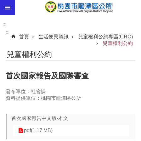
:::
跳到主要內容區塊
市
民
:::
卡
:::
首頁
生活便民資訊
兒童權利公約專區(CRC)
進
兒童權利公約
階
兒童權利公約
搜
尋
首次國家報告及國際審查
本
發布單位：社會課
區
資料提供單位：桃園市龍潭區公所
介
紹
首次國家報告中文版-本文
訊
息
pdf(1.17 MB)
公