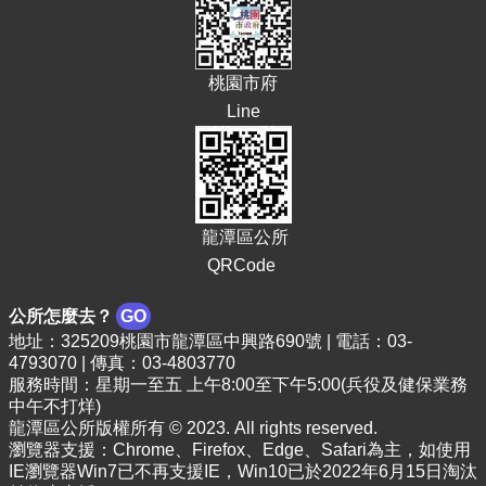
E
n
g
桃園市府
l
i
Line
s
h
隱
私
權
龍潭區公所
政
QRCode
策
公所怎麼去？
GO
政
地址：325209桃園市龍潭區中興路690號 | 電話：03-
府
4793070 | 傳真：03-4803770
網
服務時間：星期一至五 上午8:00至下午5:00(兵役及健保業務
站
中午不打烊)
資
龍潭區公所版權所有 © 2023. All rights reserved.
料
瀏覽器支援：Chrome、Firefox、Edge、Safari為主，如使用
開
IE瀏覽器Win7已不再支援IE，Win10已於2022年6月15日淘汰
放