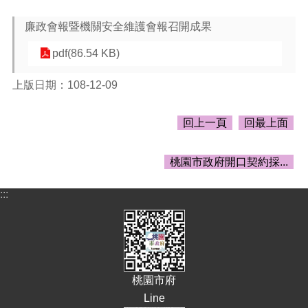
告
廉政會報暨機關安全維護會報召開成果
生
活
pdf(86.54 KB)
便
民
上版日期：108-12-09
資
訊
回上一頁
回最上面
機
關
通
桃園市政府開口契約採...
訊
錄
:::
相
關
資
料
桃園市府
回
Line
首