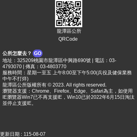
頁
網
站
導
龍潭區公所
覽
QRCode
市
政
公所怎麼去？
GO
信
地址：325209桃園市龍潭區中興路690號 | 電話：03-
箱
4793070 | 傳真：03-4803770
服務時間：星期一至五 上午8:00至下午5:00(兵役及健保業務
常
中午不打烊)
見
龍潭區公所版權所有 © 2023. All rights reserved.
問
瀏覽器支援：Chrome、Firefox、Edge、Safari為主，如使用
答
IE瀏覽器Win7已不再支援IE，Win10已於2022年6月15日淘汰
並停止支援IE。
桃
園
市
政
府
更新日期
115-08-07