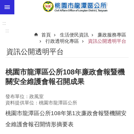
:::
跳到主要內容區塊
市
民
:::
卡
:::
首頁
生活便民資訊
廉政服務專區
進
行政透明化專區
資訊公開透明平台
階
資訊公開透明平台
搜
尋
桃園市龍潭區公所108年廉政會報暨機
關安全維護會報召開成果
本
區
發布單位：政風室
介
資料提供單位：桃園市龍潭區公所
紹
桃園市龍潭區公所108年第1次廉政會報暨機關安
訊
息
全維護會報召開情形摘要表
公