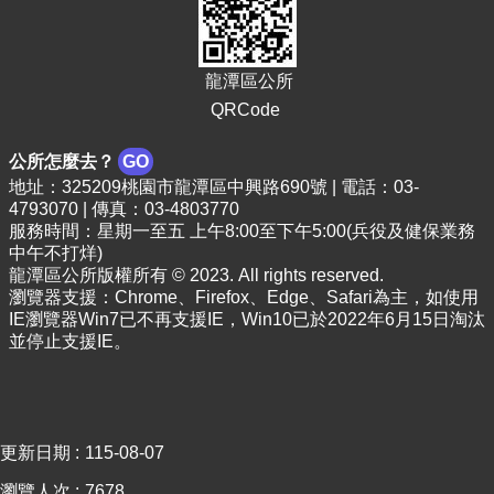
頁
網
站
龍潭區公所
導
QRCode
覽
公所怎麼去？
GO
市
地址：325209桃園市龍潭區中興路690號 | 電話：03-
政
4793070 | 傳真：03-4803770
信
服務時間：星期一至五 上午8:00至下午5:00(兵役及健保業務
箱
中午不打烊)
龍潭區公所版權所有 © 2023. All rights reserved.
常
瀏覽器支援：Chrome、Firefox、Edge、Safari為主，如使用
見
IE瀏覽器Win7已不再支援IE，Win10已於2022年6月15日淘汰
問
並停止支援IE。
答
桃
園
市
更新日期
115-08-07
政
府
瀏覽人次
7678