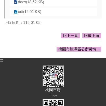
告
docx(18.52 KB)
生
odt(15.01 KB)
活
便
上版日期：115-01-05
民
資
訊
回上一頁
回最上面
機
關
桃園市龍潭區公所災情...
通
訊
:::
錄
相
關
資
料
桃園市府
Line
回
首