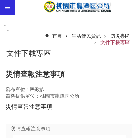
:::
跳到主要內容區塊
市
民
:::
卡
:::
首頁
生活便民資訊
防災專區
進
文件下載專區
階
文件下載專區
搜
尋
災情查報注意事項
本
發布單位：民政課
區
資料提供單位：桃園市龍潭區公所
介
災情查報注意事項
紹
訊
息
災情查報注意事項
公