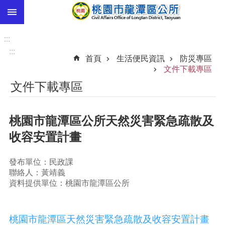
:::
跳到主要內容區塊
市
民
:::
卡
:::
首頁
生活便民資訊
防災專區
進
文件下載專區
階
文件下載專區
搜
尋
桃園市龍潭區公所天然災害緊急疏散及
收容安置計畫
本
區
發布單位：民政課
介
聯絡人：黃靖義
紹
資料提供單位：桃園市龍潭區公所
訊
息
公
桃園市龍潭區天然災害緊急疏散及收容安置計畫