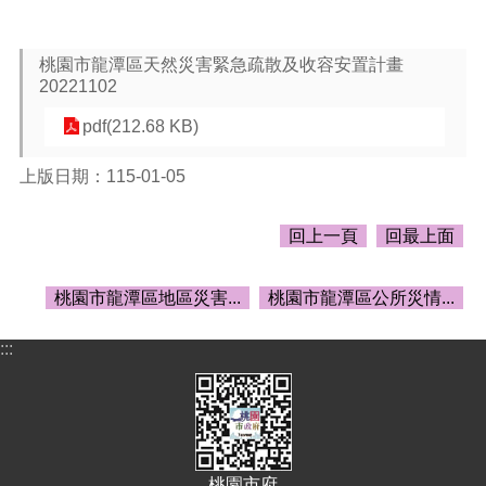
告
生
桃園市龍潭區天然災害緊急疏散及收容安置計畫
活
20221102
便
民
pdf(212.68 KB)
資
訊
上版日期：115-01-05
機
關
回上一頁
回最上面
通
訊
錄
桃園市龍潭區地區災害...
桃園市龍潭區公所災情...
相
:::
關
資
料
回
首
桃園市府