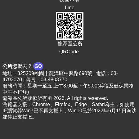
頁
Line
網
站
導
覽
龍潭區公所
市
QRCode
政
信
箱
公所怎麼去？
GO
地址：325209桃園市龍潭區中興路690號 | 電話：03-
常
4793070 | 傳真：03-4803770
見
服務時間：星期一至五 上午8:00至下午5:00(兵役及健保業務
問
中午不打烊)
答
龍潭區公所版權所有 © 2023. All rights reserved.
瀏覽器支援：Chrome、Firefox、Edge、Safari為主，如使用
桃
IE瀏覽器Win7已不再支援IE，Win10已於2022年6月15日淘汰
園
並停止支援IE。
市
政
府