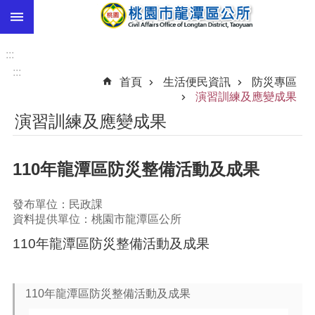
:::
跳到主要內容區塊
市
民
:::
卡
:::
首頁
生活便民資訊
防災專區
進
演習訓練及應變成果
階
演習訓練及應變成果
搜
尋
110年龍潭區防災整備活動及成果
本
發布單位：民政課
區
資料提供單位：桃園市龍潭區公所
介
110年龍潭區防災整備活動及成果
紹
訊
息
110年龍潭區防災整備活動及成果
公