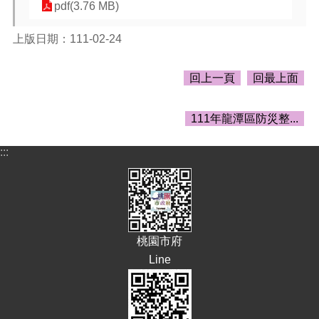
告
pdf(3.76 MB)
生
上版日期：111-02-24
活
便
民
回上一頁
回最上面
資
訊
111年龍潭區防災整...
機
關
:::
通
訊
錄
相
關
桃園市府
資
Line
料
回
首