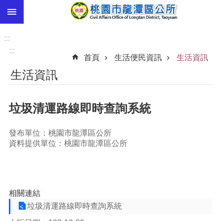
:::
跳到主要內容區塊
市
民
:::
卡
:::
首頁
生活便民資訊
生活資訊
進
生活資訊
階
搜
尋
垃圾清運路線即時查詢系統
發布單位：桃園市龍潭區公所
本
資料提供單位：桃園市龍潭區公所
區
介
紹
訊
相關連結
息
垃圾清運路線即時查詢系統
公