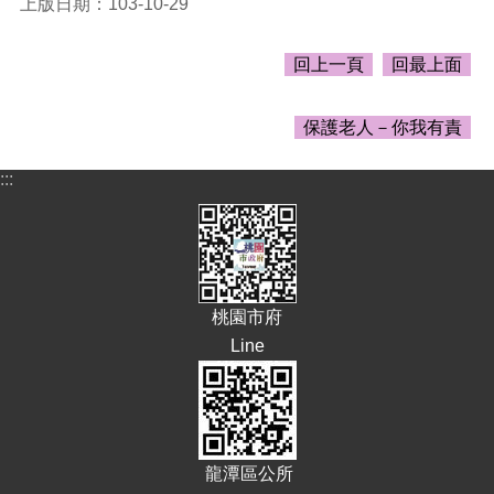
上版日期：103-10-29
告
生
回上一頁
回最上面
活
便
民
保護老人－你我有責
資
訊
:::
機
關
通
訊
錄
桃園市府
相
Line
關
資
料
回
龍潭區公所
首