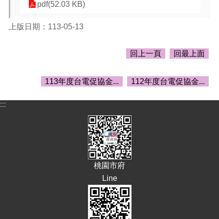
告
pdf(52.03 KB)
生
上版日期：113-05-13
活
便
民
回上一頁
回最上面
資
訊
113年度台電促協金...
112年度台電促協金...
機
關
:::
通
訊
錄
相
關
桃園市府
資
Line
料
回
首