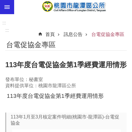
:::
跳到主要內容區塊
市
民
:::
卡
:::
首頁
訊息公告
台電促協金專區
進
台電促協金專區
階
搜
尋
113年度台電促協金第1季經費運用情形
發布單位：秘書室
本
資料提供單位：桃園市龍潭區公所
區
113年度台電促協金第1季經費運用情形
介
紹
訊
113年1月至3月核定案件明細(桃園市-龍潭區)-台電促
息
協金
公