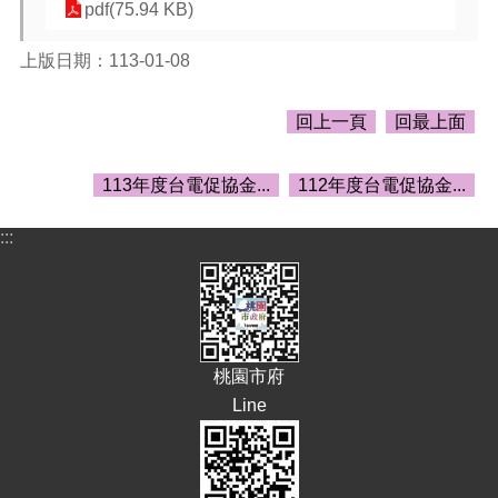
告
pdf(75.94 KB)
生
上版日期：113-01-08
活
便
民
回上一頁
回最上面
資
訊
113年度台電促協金...
112年度台電促協金...
機
關
:::
通
訊
錄
相
關
桃園市府
資
Line
料
回
首