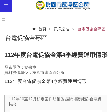
:::
跳到主要內容區塊
市
民
:::
卡
:::
首頁
訊息公告
台電促協金專區
進
台電促協金專區
階
搜
尋
112年度台電促協金第4季經費運用情形
發布單位：秘書室
本
資料提供單位：桃園市龍潭區公所
區
112年度台電促協金第4季經費運用情形
介
紹
訊
112年10至12月核定案件明細(桃園市-龍潭區)-台電促
息
協金
公