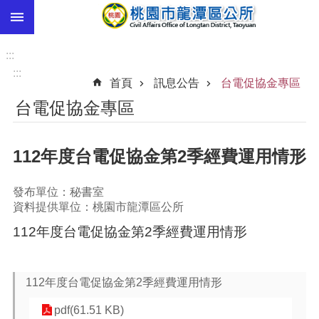
:::
跳到主要內容區塊
市
民
:::
卡
:::
首頁
訊息公告
台電促協金專區
進
台電促協金專區
階
搜
尋
112年度台電促協金第2季經費運用情形
發布單位：秘書室
本
資料提供單位：桃園市龍潭區公所
區
112年度台電促協金第2季經費運用情形
介
紹
訊
112年度台電促協金第2季經費運用情形
息
公
pdf(61.51 KB)