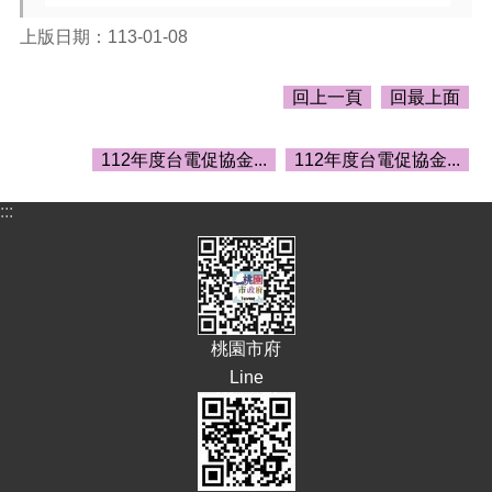
告
上版日期：113-01-08
生
活
便
回上一頁
回最上面
民
資
112年度台電促協金...
112年度台電促協金...
訊
機
:::
關
通
訊
錄
相
桃園市府
關
Line
資
料
回
首