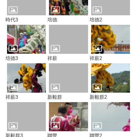
頁
網
時代3
培德
培德2
站
導
覽
市
政
信
培德3
祥薪
祥薪2
箱
常
見
問
答
祥薪3
新毅群
新毅群2
桃
園
市
政
府
新毅群3
聯豐
聯豐2