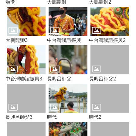
告
頒獎
大鵬龍獅
大鵬龍獅2
生
活
便
民
資
大鵬龍獅3
中台灣聯誼振興
中台灣聯誼振興2
訊
機
關
通
訊
中台灣聯誼振興3
長興呂師父
長興呂師父2
錄
相
關
資
料
長興呂師父3
時代
時代2
回
首