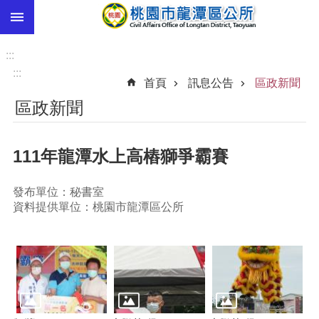
:::
跳到主要內容區塊
市
民
:::
卡
:::
首頁
訊息公告
區政新聞
進
區政新聞
階
搜
尋
111年龍潭水上高樁獅爭霸賽
發布單位：秘書室
本
資料提供單位：桃園市龍潭區公所
區
介
紹
訊
息
公