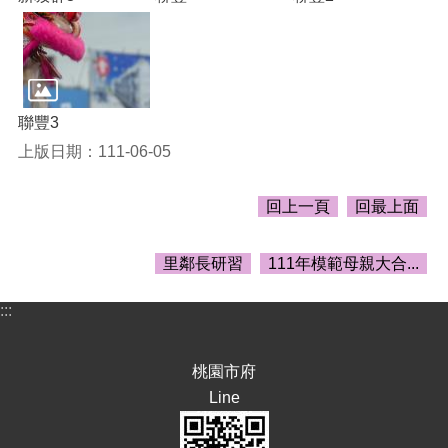
E
n
g
l
i
s
聯豐3
h
上版日期：111-06-05
隱
私
回上一頁
回最上面
權
政
策
里鄰長研習
111年模範母親大合...
政
:::
府
網
站
桃園市府
資
Line
料
開
放