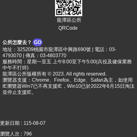
宣
告
龍潭區公所
網
QRCode
站
安
公所怎麼去？
GO
全
政
地址：325209桃園市龍潭區中興路690號 | 電話：03-
策
4793070 | 傳真：03-4803770
服務時間：星期一至五 上午8:00至下午5:00(兵役及健保業務
中午不打烊)
龍潭區公所版權所有 © 2023. All rights reserved.
瀏覽器支援：Chrome、Firefox、Edge、Safari為主，如使用
IE瀏覽器Win7已不再支援IE，Win10已於2022年6月15日淘汰
並停止支援IE。
更新日期
115-08-07
瀏覽人次
796