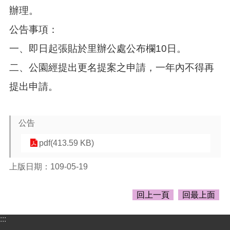
告
辦理。
生
公告事項：
活
便
一、即日起張貼於里辦公處公布欄10日。
民
資
二、公園經提出更名提案之申請，一年內不得再
訊
提出申請。
機
關
通
公告
訊
錄
pdf(413.59 KB)
相
上版日期：109-05-19
關
資
料
回上一頁
回最上面
回
:::
首