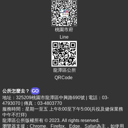
頁
網
站
導
桃園市府
覽
Line
市
政
信
箱
龍潭區公所
常
見
QRCode
問
答
公所怎麼去？
GO
地址：325209桃園市龍潭區中興路690號 | 電話：03-
桃
4793070 | 傳真：03-4803770
園
服務時間：星期一至五 上午8:00至下午5:00(兵役及健保業務
市
中午不打烊)
政
龍潭區公所版權所有 © 2023. All rights reserved.
府
瀏覽器支援：Chrome、Firefox、Edge、Safari為主，如使用