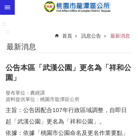
:::
跳到主要內容區塊
市
民
:::
卡
:::
首頁
訊息公告
最新消息
進
最新消息
階
搜
尋
公告本區「武漢公園」更名為「祥和公
園」
本
發布單位：農經課
區
資料提供單位：桃園市龍潭區公所
介
紹
主旨：公告因配合107年行政區域調整，自即日
訊
起「武漢公園」更名為「祥和公園」。
息
依據：依據「桃園市公園命名及更名作業要點」
公