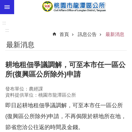
:::
跳到主要內容區塊
市
民
:::
卡
:::
首頁
訊息公告
最新消息
進
最新消息
階
搜
尋
耕地租佃爭議調解，可至本市任一區公
所(復興區公所除外)申請
本
發布單位：農經課
區
資料提供單位：桃園市龍潭區公所
介
紹
即日起耕地租佃爭議調解，可至本市任一區公所
訊
(復興區公所除外)申請，不再侷限於耕地所在地，
息
節省您洽公往返的時間及金錢。
公