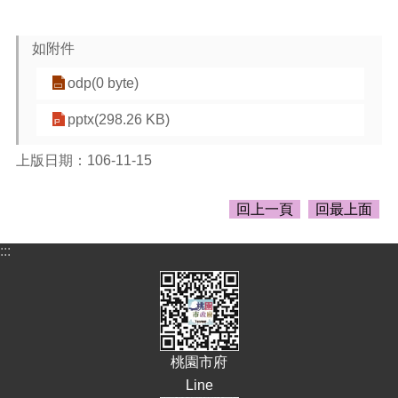
告
生
如附件
活
便
odp(0 byte)
民
資
pptx(298.26 KB)
訊
上版日期：106-11-15
機
關
通
回上一頁
回最上面
訊
錄
:::
相
關
資
料
桃園市府
回
Line
首