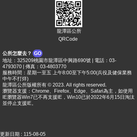
頁
網
站
導
龍潭區公所
覽
QRCode
市
政
公所怎麼去？
GO
信
地址：325209桃園市龍潭區中興路690號 | 電話：03-
箱
4793070 | 傳真：03-4803770
服務時間：星期一至五 上午8:00至下午5:00(兵役及健保業務
常
中午不打烊)
見
龍潭區公所版權所有 © 2023. All rights reserved.
問
瀏覽器支援：Chrome、Firefox、Edge、Safari為主，如使用
答
IE瀏覽器Win7已不再支援IE，Win10已於2022年6月15日淘汰
並停止支援IE。
桃
園
市
政
府
更新日期
115-08-05