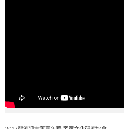
告
生
活
便
民
資
訊
機
關
通
訊
錄
相
關
資
料
回
首
2017龍潭迎古董嘉年華 客家文化研究協會