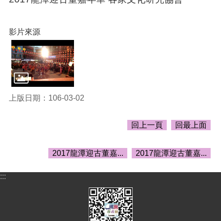
頁
網
影片來源
站
導
覽
市
政
信
上版日期：106-03-02
箱
常
回上一頁
回最上面
見
問
2017龍潭迎古董嘉...
2017龍潭迎古董嘉...
答
桃
:::
園
市
政
府