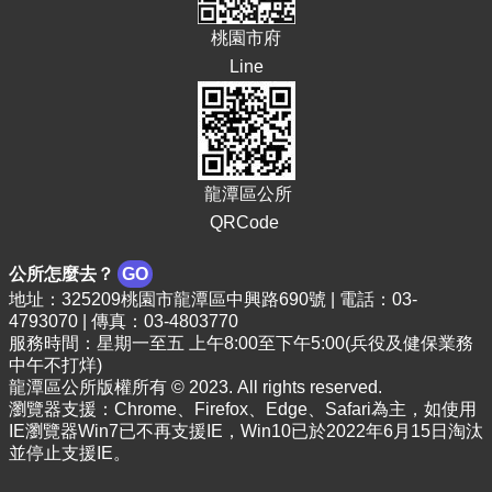
E
桃園市府
n
g
Line
l
i
s
h
隱
龍潭區公所
私
QRCode
權
政
公所怎麼去？
GO
策
地址：325209桃園市龍潭區中興路690號 | 電話：03-
4793070 | 傳真：03-4803770
政
服務時間：星期一至五 上午8:00至下午5:00(兵役及健保業務
府
中午不打烊)
網
龍潭區公所版權所有 © 2023. All rights reserved.
站
瀏覽器支援：Chrome、Firefox、Edge、Safari為主，如使用
資
IE瀏覽器Win7已不再支援IE，Win10已於2022年6月15日淘汰
料
並停止支援IE。
開
放