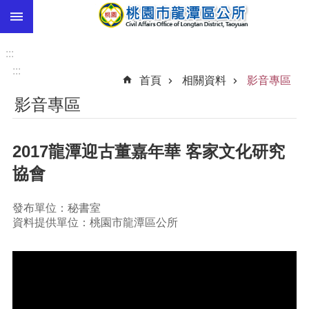
:::
跳到主要內容區塊
市
民
:::
卡
:::
首頁
相關資料
影音專區
進
影音專區
階
搜
尋
2017龍潭迎古董嘉年華 客家文化研究
協會
本
發布單位：秘書室
區
資料提供單位：桃園市龍潭區公所
介
紹
訊
息
公