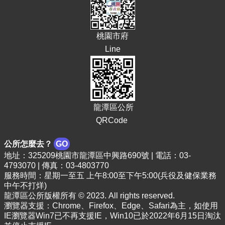
E
n
g
桃園市府
l
i
Line
s
h
隱
私
龍潭區公所
權
政
QRCode
策
公所怎麼去？
GO
政
地址：325209桃園市龍潭區中興路690號 | 電話：03-
府
4793070 | 傳真：03-4803770
網
服務時間：星期一至五 上午8:00至下午5:00(兵役及健保業務
站
中午不打烊)
資
龍潭區公所版權所有 © 2023. All rights reserved.
料
瀏覽器支援：Chrome、Firefox、Edge、Safari為主，如使用
開
IE瀏覽器Win7已不再支援IE，Win10已於2022年6月15日淘汰
放