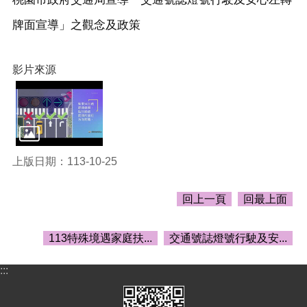
頁
牌面宣導」之觀念及政策
網
站
導
影片來源
覽
市
政
信
箱
上版日期：113-10-25
常
見
回上一頁
回最上面
問
答
113特殊境遇家庭扶...
交通號誌燈號行駛及安...
桃
園
市
:::
政
府