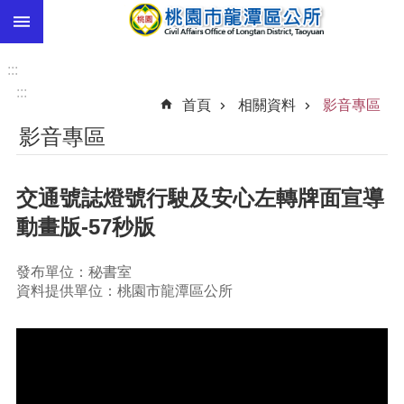
:::
跳到主要內容區塊
市
民
:::
卡
:::
首頁
相關資料
影音專區
進
影音專區
階
搜
尋
交通號誌燈號行駛及安心左轉牌面宣導
動畫版-57秒版
本
發布單位：秘書室
區
資料提供單位：桃園市龍潭區公所
介
紹
訊
息
公