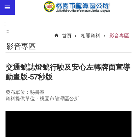
:::
跳到主要內容區塊
市
民
:::
卡
:::
首頁
相關資料
影音專區
進
影音專區
階
搜
尋
交通號誌燈號行駛及安心左轉牌面宣導
動畫版-57秒版
本
發布單位：秘書室
區
資料提供單位：桃園市龍潭區公所
介
紹
訊
息
公