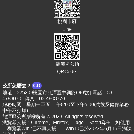
E
n
g
桃園市府
l
i
Line
s
h
隱
私
龍潭區公所
權
政
QRCode
策
公所怎麼去？
GO
政
地址：325209桃園市龍潭區中興路690號 | 電話：03-
府
4793070 | 傳真：03-4803770
網
服務時間：星期一至五 上午8:00至下午5:00(兵役及健保業務
站
中午不打烊)
資
龍潭區公所版權所有 © 2023. All rights reserved.
料
瀏覽器支援：Chrome、Firefox、Edge、Safari為主，如使用
開
IE瀏覽器Win7已不再支援IE，Win10已於2022年6月15日淘汰
放