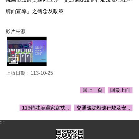
頁
牌面宣導」之觀念及政策
網
站
導
影片來源
覽
市
政
信
箱
上版日期：113-10-25
常
見
回上一頁
回最上面
問
答
113特殊境遇家庭扶...
交通號誌燈號行駛及安...
桃
園
市
:::
政
府