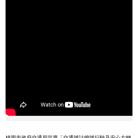
告
生
活
便
民
資
訊
機
關
通
訊
錄
相
關
資
料
回
首
桃園市政府交通局宣導「交通號誌燈號行駛及安心左轉