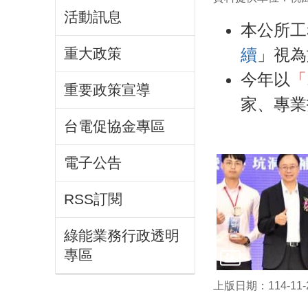
活動訊息
本公所工
重大政策
續
」視為
今年以
「
重要政策宣導
家、專業
台電促協金專區
電子公告
RSS訂閱
綠能業務行政透明
專區
上版日期：114-11-