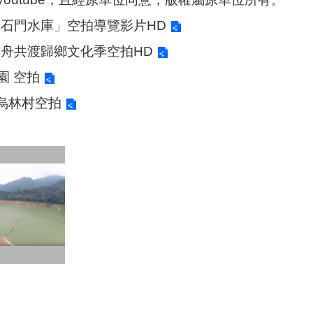
「石門水庫」空拍導覽影片HD
桐舟共渡歸鄉文化季空拍HD
園 空拍
龍潭烏林村空拍