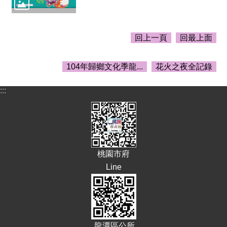
E
n
g
回上一頁
回最上面
l
i
s
104年歸鄉文化季龍...
花火之夜全記錄
h
隱
:::
私
權
政
策
政
桃園市府
府
Line
網
站
資
料
開
放
龍潭區公所