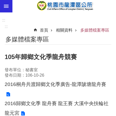
:::
跳到主要內容區塊
市
民
:::
卡
:::
首頁
相關資料
多媒體檔案專區
進
多媒體檔案專區
階
搜
尋
105年歸鄉文化季龍舟競賽
發布單位：秘書室
本
發布日期：106-10-26
區
2016桐舟共渡歸鄉文化季廣告-龍潭陂塘龍舟賽
介
紹
訊
2016歸鄉文化季 龍舟賽 龍王賽 大溪中央扶輪社
息
公
龍元宮