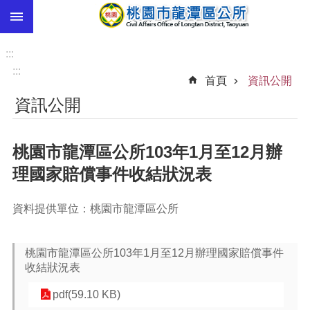
:::
跳到主要內容區塊
市
民
:::
卡
:::
首頁
資訊公開
進
資訊公開
階
搜
尋
桃園市龍潭區公所103年1月至12月辦
理國家賠償事件收結狀況表
本
資料提供單位：桃園市龍潭區公所
區
介
紹
桃園市龍潭區公所103年1月至12月辦理國家賠償事件
收結狀況表
訊
息
pdf(59.10 KB)
公