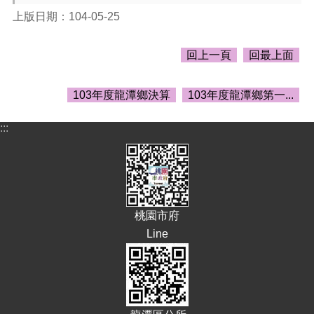
告
上版日期：104-05-25
生
活
回上一頁
回最上面
便
民
資
103年度龍潭鄉決算
103年度龍潭鄉第一...
訊
:::
機
關
通
訊
錄
桃園市府
相
關
Line
資
料
回
首