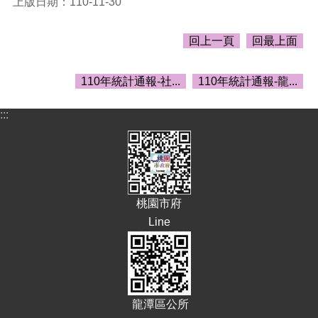
上版日期：110-11-30
告
生
回上一頁
回最上面
活
便
民
110年統計通報-社...
110年統計通報-龍...
資
訊
:::
機
關
通
訊
錄
桃園市府
相
Line
關
資
料
回
龍潭區公所
首