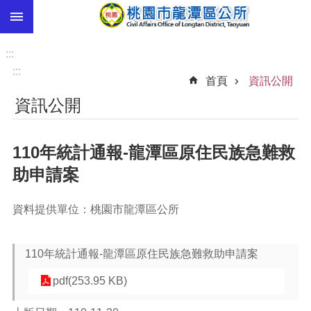
:::
跳到主要內容區塊
市
民
:::
卡
:::
首頁
資訊公開
進
資訊公開
階
搜
尋
110年統計通報-龍潭區原住民族急難救
助申請案
本
資料提供單位：桃園市龍潭區公所
區
介
紹
110年統計通報-龍潭區原住民族急難救助申請案
訊
pdf(253.95 KB)
息
公