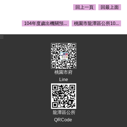
告
回上一頁
回最上面
生
活
104年度歲出機關預...
桃園市龍潭區公所10...
便
民
資
:::
訊
機
關
通
訊
桃園市府
錄
Line
相
關
資
料
龍潭區公所
回
QRCode
首