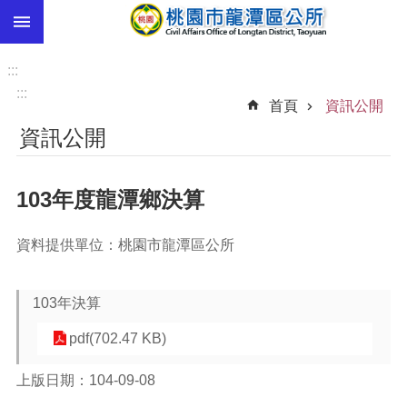
:::
跳到主要內容區塊
市
民
:::
卡
:::
首頁
資訊公開
進
資訊公開
階
搜
尋
103年度龍潭鄉決算
資料提供單位：桃園市龍潭區公所
本
區
介
103年決算
紹
pdf(702.47 KB)
訊
息
上版日期：104-09-08
公