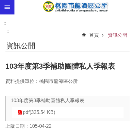
:::
跳到主要內容區塊
市
民
:::
卡
:::
首頁
資訊公開
進
資訊公開
階
搜
尋
103年度第3季補助團體私人季報表
資料提供單位：桃園市龍潭區公所
本
區
介
103年度第3季補助團體私人季報表
紹
pdf(325.54 KB)
訊
息
上版日期：105-04-22
公