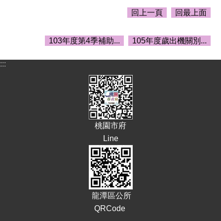
告
回上一頁
回最上面
生
活
103年度第4季補助...
105年度歲出機關別...
便
民
資
:::
訊
機
關
通
訊
桃園市府
錄
Line
相
關
資
料
龍潭區公所
回
QRCode
首