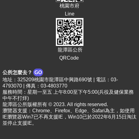
頁
桃園市府
Line
網
站
導
覽
市
龍潭區公所
政
QRCode
信
箱
公所怎麼去？
GO
常
地址：325209桃園市龍潭區中興路690號 | 電話：03-
見
4793070 | 傳真：03-4803770
問
服務時間：星期一至五 上午8:00至下午5:00(兵役及健保業務
答
中午不打烊)
龍潭區公所版權所有 © 2023. All rights reserved.
桃
瀏覽器支援：Chrome、Firefox、Edge、Safari為主，如使用
園
IE瀏覽器Win7已不再支援IE，Win10已於2022年6月15日淘汰
市
並停止支援IE。
政
府