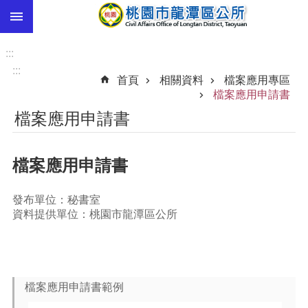
:::
跳到主要內容區塊
市
民
:::
卡
:::
首頁
相關資料
檔案應用專區
進
檔案應用申請書
階
檔案應用申請書
搜
尋
檔案應用申請書
本
發布單位：秘書室
區
資料提供單位：桃園市龍潭區公所
介
紹
訊
息
檔案應用申請書範例
公