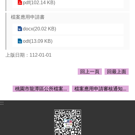
告
pdf(102.14 KB)
生
檔案應用申請書
活
便
docx(20.02 KB)
民
資
odt(13.09 KB)
訊
上版日期：112-01-01
機
關
通
回上一頁
回最上面
訊
錄
桃園市龍潭區公所檔案...
檔案應用申請審核通知...
相
關
:::
資
料
回
首