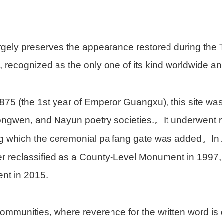
rgely preserves the appearance restored during the T
, recognized as the only one of its kind worldwide and
1875 (the 1st year of Emperor Guangxu), this site wa
wen, and Nayun poetry societies.。It underwent re
g which the ceremonial paifang gate was added。In A
ater reclassified as a County-Level Monument in 1997
nt in 2015.
munities, where reverence for the written word is