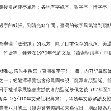
隨後引起建亭風潮；各地有字紙亭、敬字亭、惜字亭
過字的紙張。到清光緒年間，臺灣的敬字風氣達到頂
會辦理「送聖蹟」的地方，除了目前僅存的龍潭、美
、竹塘等。鍾老在1970年代的文章〈蕭索聖蹟亭〉
出版張志遠先生撰寫《臺灣敬字亭》一書，內容記載龍
之一；經龍潭導覽協會徐鳳園檢視「龍潭倉頡聖誕」並
附于禮儀承展協會主辦的倉頡聖誕祭儀之後（97年至1
查獲得〈昭和10年文光社祀典簿〉，經幾年文獻解讀及協
農曆八月初三（後與耆老協調如未遇假日，則延後為