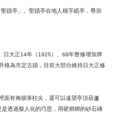
「聖蹟亭」。聖蹟亭在地人稱字紙亭，尊崇
日大正14年（1925）、68年整修增加牌
4年升格為市定古蹟，目前大部分維持日大正修
裡面有兩個筆柱尖，還可以遠望亭頂葫蘆
更是透過擬人化的巧思，用硬梆梆的砂石磚