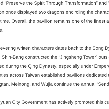
d “Preserve the Spirit Through Transformation” and “
on once displayed two dragons encircling the charact
ime. Overall, the pavilion remains one of the finest
e.
 revering written characters dates back to the Song 
Shih-Bang constructed the “Jingsheng Tower” outsi
shed during the Qing Dynasty, especially under Emp
ties across Taiwan established pavilions dedicated to
gtan, Meinong, and Wujia continue the annual “Sendin
yuan City Government has actively promoted this cult