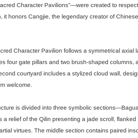
Sacred Character Pavilions”—were created to respectf
n, it honors Cangjie, the legendary creator of Chinese
ed Character Pavilion follows a symmetrical axial la
es four gate pillars and two brush-shaped columns, a
second courtyard includes a stylized cloud wall, des
rm welcome.
ucture is divided into three symbolic sections—Bagua
is a relief of the Qilin presenting a jade scroll, flan
rtial virtues. The middle section contains paired insc