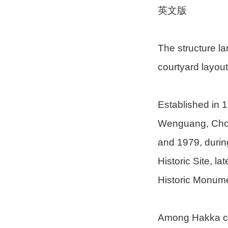
英文版
The structure la
courtyard layout
Established in 
Wenguang, Chong
and 1979, durin
Historic Site, l
Historic Monume
Among Hakka com