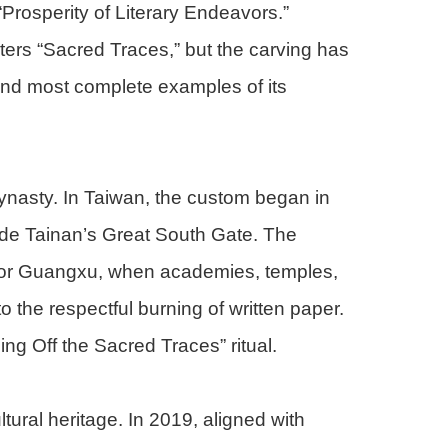
Prosperity of Literary Endeavors.”
ers “Sacred Traces,” but the carving has
 and most complete examples of its
Dynasty. In Taiwan, the custom began in
de Tainan’s Great South Gate. The
eror Guangxu, when academies, temples,
 the respectful burning of written paper.
g Off the Sacred Traces” ritual.
ural heritage. In 2019, aligned with