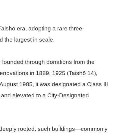
aishō era, adopting a rare three-
 the largest in scale.
s founded through donations from the
novations in 1889, 1925 (Taishō 14),
ugust 1985, it was designated a Class III
, and elevated to a City-Designated
 deeply rooted, such buildings—commonly