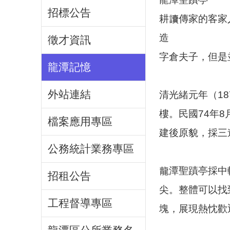
招標公告
耕讀傳家的客家
造
徵才資訊
字倉夫子，但是
龍潭記憶
外站連結
清光緒元年（18
樓。民國74年
檔案應用專區
建後原貌，採三
公務統計業務專區
龍潭聖蹟亭採中
招租公告
尖。整體可以找
工程督導專區
塊，展現熱忱歡