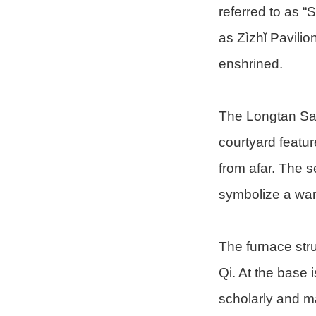
referred to as “
as Zìzhǐ Pavilio
enshrined.
The Longtan Sacr
courtyard featur
from afar. The 
symbolize a wa
The furnace str
Qi. At the base 
scholarly and ma