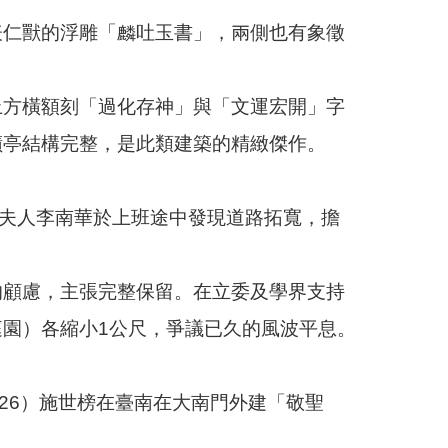
表仁獸的浮雕「麟吐玉書」，兩側也有象徵
上方橫額刻「過化存神」與「文運宏開」字
蹟亭結構完整，是此類建築的精緻傑作。
松夫人李南華於上班途中發現道路拓寬，擔
的顧慮，主張完整保留。在立委及學界支持
園）各縮小1公尺，爭議已久的風波平息。
26）施世榜在臺南在大南門外建「敬聖