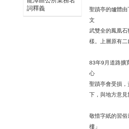
龍潭區公所業務名
詞釋義
聖蹟亭的爐體由
文
武雙全的鳳凰石
樣。上層原有二
83年9月道路
心
聖蹟亭會受損，
下，與地方意見
敬惜字紙的習俗
樓」