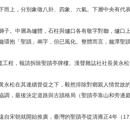
下而上，分別象徵八卦、四象、六氣。下層中央有代
獅子。中層為爐體，石柱與爐口各有敬字對聯，爐口
龍環抱「聖蹟」兩字，但已風化。整體而言，龍潭聖
擴寬工程，報請拆除聖蹟亭牌樓。漢聲雜誌社社長黃永
黃永松在其連續督促之下，毅然排除對鄉親人情世故
協調，最後決定道路與古蹟格局（聖蹟亭靠山和旁邊庭
遠自宋朝就開始推廣，臺灣的聖蹟亭從清雍正4年（17