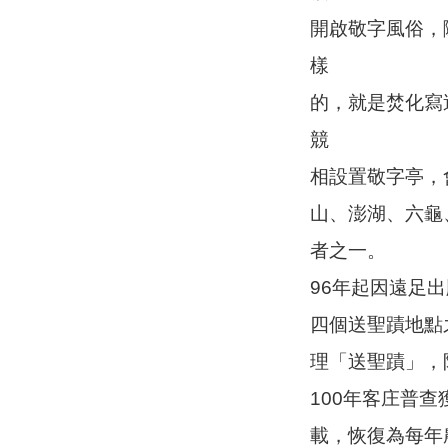
開啟敬字風俗，
樣
的，就是焚化寫
競
相設置敬字亭，
山、澎湖、六龜
者之一。
96年起因遠足
四個送聖蹟地點
理「送聖蹟」，
100年客庄普
載，恢復為每年