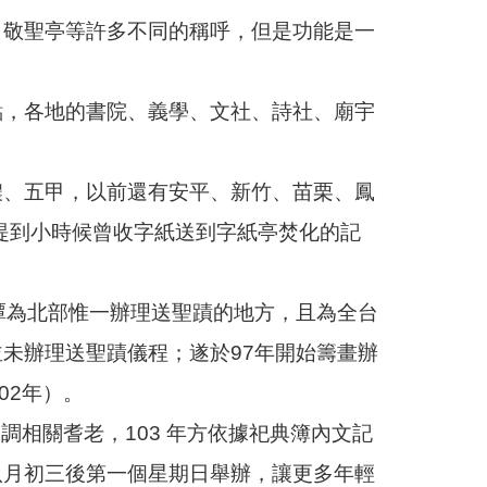
、敬聖亭等許多不同的稱呼，但是功能是一
點，各地的書院、義學、文社、詩社、廟宇
濃、五甲，以前還有安平、新竹、苗栗、鳳
中提到小時候曾收字紙送到字紙亭焚化的記
潭為北部惟一辦理送聖蹟的地方，且為全台
未辦理送聖蹟儀程；遂於97年開始籌畫辦
02年）。
調相關耆老，103 年方依據祀典簿內文記
八月初三後第一個星期日舉辦，讓更多年輕