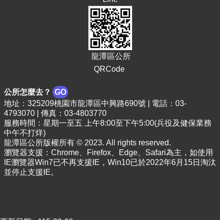
頁
網
站
導
覽
龍潭區公所
QRCode
市
政
公所怎麼去？
GO
信
地址：325209桃園市龍潭區中興路690號 | 電話：03-
箱
4793070 | 傳真：03-4803770
常
服務時間：星期一至五 上午8:00至下午5:00(兵役及健保業務
中午不打烊)
見
龍潭區公所版權所有 © 2023. All rights reserved.
問
瀏覽器支援：Chrome、Firefox、Edge、Safari為主，如使用
答
IE瀏覽器Win7已不再支援IE，Win10已於2022年6月15日淘汰
並停止支援IE。
桃
園
市
政
府