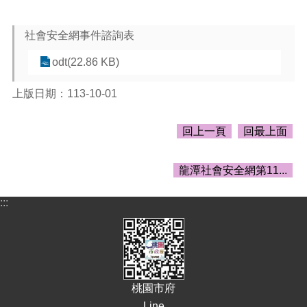
告
生
社會安全網事件諮詢表
活
便
odt(22.86 KB)
民
資
上版日期：113-10-01
訊
機
回上一頁
回最上面
關
通
龍潭社會安全網第11...
訊
錄
:::
相
關
資
料
回
桃園市府
首
Line