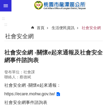
:::
跳到主要內容區塊
市
民
:::
卡
:::
首頁
生活便民資訊
社會安全網
進
社會安全網
階
搜
尋
社會安全網 -關懷e起來通報及社會安全
網事件諮詢表
本
發布單位：社會課
區
聯絡人：蔡德斌
介
紹
社會安全網 -關懷e起來通報：
訊
https://ecare.mohw.gov.tw/
息
社會安全網事件諮詢表
公