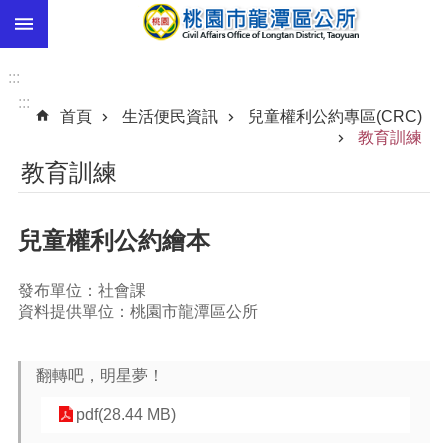
:::
跳到主要內容區塊
市
民
:::
卡
:::
首頁
生活便民資訊
兒童權利公約專區(CRC)
進
教育訓練
階
教育訓練
搜
尋
兒童權利公約繪本
本
發布單位：社會課
區
資料提供單位：桃園市龍潭區公所
介
紹
翻轉吧，明星夢！
訊
息
pdf(28.44 MB)
公