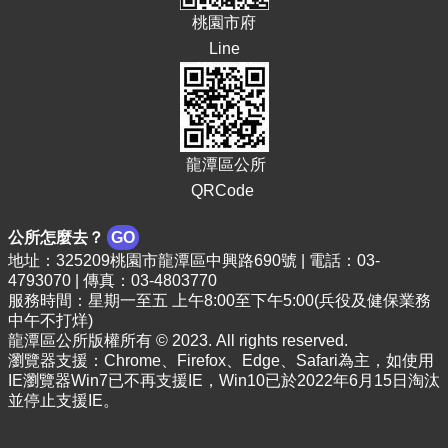
頁
桃園市府
網
Line
站
導
覽
市
龍潭區公所
政
QRCode
信
箱
公所怎麼去？
GO
常
地址：325209桃園市龍潭區中興路690號 | 電話：03-
見
4793070 | 傳真：03-4803770
問
服務時間：星期一至五 上午8:00至下午5:00(兵役及健保業務
答
中午不打烊)
龍潭區公所版權所有 © 2023. All rights reserved.
桃
瀏覽器支援：Chrome、Firefox、Edge、Safari為主，如使用
園
IE瀏覽器Win7已不再支援IE，Win10已於2022年6月15日淘汰
市
並停止支援IE。
政
府