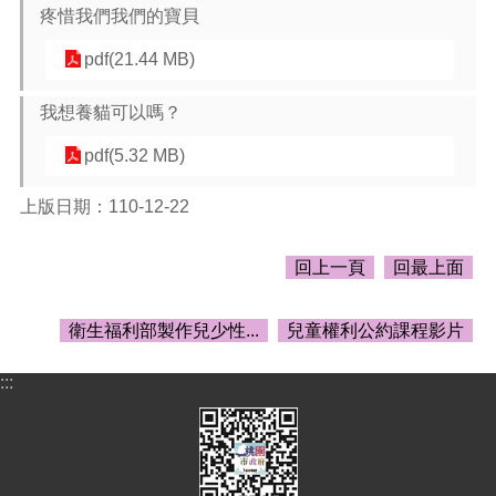
告
疼惜我們我們的寶貝
生
pdf(21.44 MB)
活
便
我想養貓可以嗎？
民
資
pdf(5.32 MB)
訊
機
上版日期：110-12-22
關
通
回上一頁
回最上面
訊
錄
衛生福利部製作兒少性...
兒童權利公約課程影片
相
關
:::
資
料
回
首