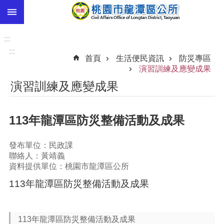
:::
跳到主要內容區塊
市
民
:::
卡
:::
首頁
生活便民資訊
防災專區
進
演習訓練及應變成果
階
演習訓練及應變成果
搜
尋
113年龍潭區防災整備活動及成果
本
發布單位：民政課
區
聯絡人：黃靖義
介
資料提供單位：桃園市龍潭區公所
紹
113年龍潭區防災整備活動及成果
訊
息
公
113年龍潭區防災整備活動及成果