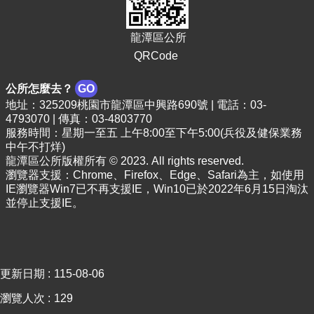
頁
網
龍潭區公所
站
QRCode
導
覽
公所怎麼去？
GO
市
地址：325209桃園市龍潭區中興路690號 | 電話：03-
4793070 | 傳真：03-4803770
政
服務時間：星期一至五 上午8:00至下午5:00(兵役及健保業務
信
中午不打烊)
箱
龍潭區公所版權所有 © 2023. All rights reserved.
瀏覽器支援：Chrome、Firefox、Edge、Safari為主，如使用
常
IE瀏覽器Win7已不再支援IE，Win10已於2022年6月15日淘汰
見
並停止支援IE。
問
答
桃
園
更新日期
115-08-06
市
政
瀏覽人次
129
府