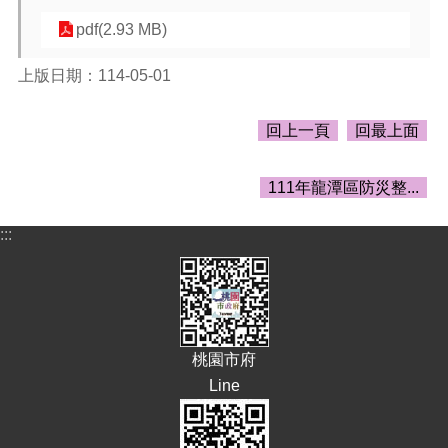
告
pdf(2.93 MB)
生
活
上版日期：114-05-01
便
民
資
回上一頁
回最上面
訊
機
111年龍潭區防災整...
關
通
:::
訊
錄
相
關
資
桃園市府
料
Line
回
首