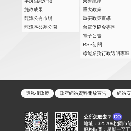
本所組織介紹
榮譽龍潭
施政成果
重大政策
龍潭公有市場
重要政策宣導
龍潭區公墓公園
台電促協金專區
電子公告
RSS訂閱
綠能業務行政透明專區
隱私權政策
政府網站資料開放宣告
網站安
公所怎麼去？
GO
地址：325209桃園市龍潭區
服務時間：星期一至五 上