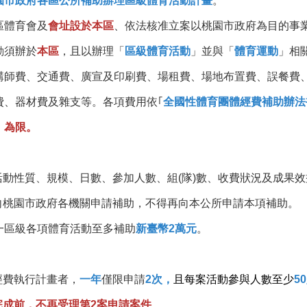
園市政府各區公所補助辦理區級體育活動計畫
。
區體育會及
會址設於本區
、依法核准立案以桃園市政府為目的事業
動須辦於
本區
，且以辦理「
區級
體育活動
」並與「
體育運動
」相
講師費、交通費、廣宣及印刷費、場租費、場地布置費、誤餐費、
費、器材費及雜支等。各項費用依｢
全國性體育團體經費補助辦法
」為限。
依活動性質、規模、日數、參加人數、組(隊)數、收費狀況及成果
已向桃園市政府各機關申請補助，不得再向本公所申請本項補助。
一區級各項體育活動至多補助
新臺幣2萬元
。
經費執行計畫者，
一年
僅限申請
2次
，
且每案活動參與人數至少
5
完成前，不再受理第2案申請案件
。