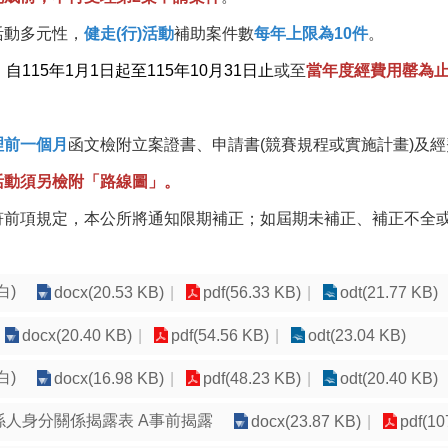
活動多元性，
健走(行)活動
補助案件數
每年上限為10件
。
：
自115年1月1日起至115年10月31日止
或至
當年度經費用罄為
理前一個月
函文檢附立案證書、申請書(競賽規程或實施計畫)及
車活動須另檢附「路線圖」。
不符前項規定，本公所將通知限期補正；如屆期未補正、補正不全
白)
docx(20.53 KB)
pdf(56.33 KB)
odt(21.77 KB)
docx(20.40 KB)
pdf(54.56 KB)
odt(23.04 KB)
白)
docx(16.98 KB)
pdf(48.23 KB)
odt(20.40 KB)
係人身分關係揭露表 A事前揭露
docx(23.87 KB)
pdf(10