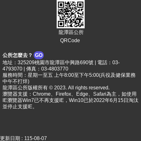
E
n
g
l
i
龍潭區公所
s
QRCode
h
隱
公所怎麼去？
GO
私
地址：325209桃園市龍潭區中興路690號 | 電話：03-
權
4793070 | 傳真：03-4803770
政
服務時間：星期一至五 上午8:00至下午5:00(兵役及健保業務
中午不打烊)
策
龍潭區公所版權所有 © 2023. All rights reserved.
政
瀏覽器支援：Chrome、Firefox、Edge、Safari為主，如使用
府
IE瀏覽器Win7已不再支援IE，Win10已於2022年6月15日淘汰
並停止支援IE。
網
站
資
料
開
更新日期
115-08-07
放