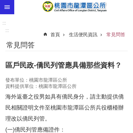
:::
跳到主要內容區塊
市
民
:::
卡
:::
首頁
生活便民資訊
常見問答
進
常見問答
階
搜
尋
區戶民政-僑民列管應具備那些資料？
發布單位：桃園市龍潭區公所
本
資料提供單位：桃園市龍潭區公所
區
海外返臺之役男如具有僑民身分，請主動提供僑
介
紹
民相關證明文件至桃園市龍潭區公所兵役櫃檯辦
訊
理改以僑民列管。
息
公
(一)僑民列管應備證件：