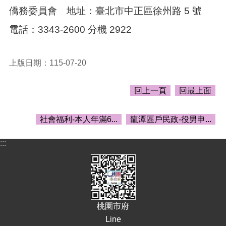
頁
僑務委員會 地址：臺北市中正區徐州路 5 號
網
電話：3343-2600 分機 2922
站
導
覽
上版日期：115-07-20
市
政
回上一頁
回最上面
信
箱
社會福利-本人年滿6...
龍潭區戶民政-役男申...
常
見
:::
問
答
桃
園
市
桃園市府
政
Line
府