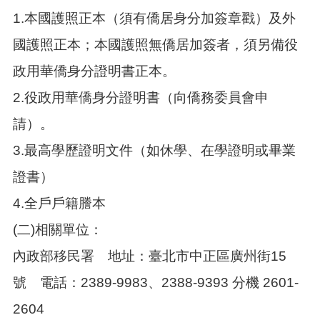
告
1.本國護照正本（須有僑居身分加簽章戳）及外
生
國護照正本；本國護照無僑居加簽者，須另備役
活
便
政用華僑身分證明書正本。
民
資
2.役政用華僑身分證明書（向僑務委員會申
訊
請）。
機
關
3.最高學歷證明文件（如休學、在學證明或畢業
通
證書）
訊
錄
4.全戶戶籍謄本
相
(二)相關單位：
關
資
內政部移民署 地址：臺北市中正區廣州街15
料
號 電話：2389-9983、2388-9393 分機 2601-
回
2604
首