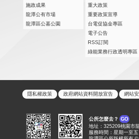
施政成果
重大政策
龍潭公有市場
重要政策宣導
龍潭區公墓公園
台電促協金專區
電子公告
RSS訂閱
綠能業務行政透明專區
隱私權政策
政府網站資料開放宣告
網站安
公所怎麼去？
GO
地址：325209桃園市龍潭區
服務時間：星期一至五 上
龍潭區公所版權所有 © 2023. 