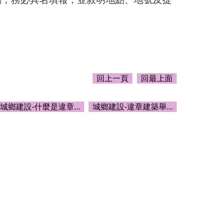
回上一頁
回最上面
城鄉建設-什麼是違章...
城鄉建設-違章建築舉...