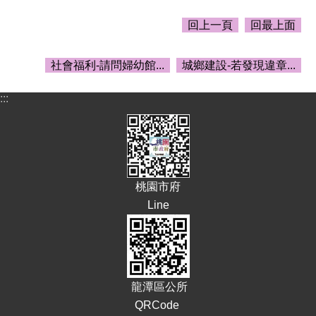
告
回上一頁
回最上面
生
活
便
社會福利-請問婦幼館...
城鄉建設-若發現違章...
民
資
:::
訊
機
關
通
訊
桃園市府
錄
Line
相
關
資
料
龍潭區公所
回
QRCode
首