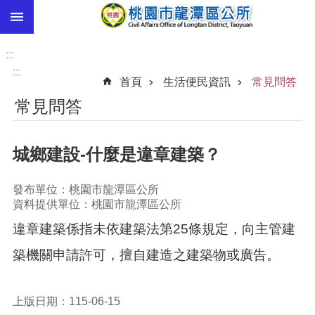
:::
跳到主要內容區塊
市
民
:::
卡
:::
首頁
生活便民資訊
常見問答
進
常見問答
階
搜
尋
城鄉建設-什麼是違章建築？
發布單位：桃園市龍潭區公所
本
資料提供單位：桃園市龍潭區公所
區
違章建築係指未依建築法第25條規定，向主管建
介
紹
築機關申請許可，擅自建造之建築物或廣告。
訊
息
上版日期：115-06-15
公