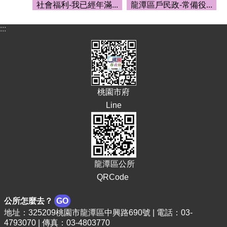
社會福利-我已經年滿...
龍潭區戶民政-常備役...
頁
網
:::
站
導
覽
市
政
桃園市府
信
Line
箱
常
見
問
答
龍潭區公所
QRCode
桃
園
市
公所怎麼去？
GO
政
地址：325209桃園市龍潭區中興路690號 | 電話：03-
府
4793070 | 傳真：03-4803770