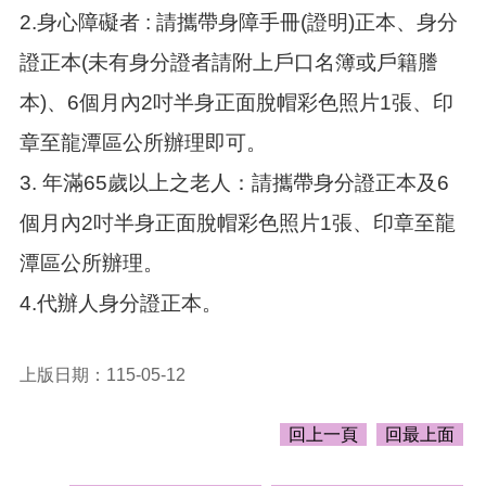
告
2.身心障礙者 : 請攜帶身障手冊(證明)正本、身分
生
證正本(未有身分證者請附上戶口名簿或戶籍謄
活
便
本)、6個月內2吋半身正面脫帽彩色照片1張、印
民
資
章至龍潭區公所辦理即可。
訊
3. 年滿65歲以上之老人：請攜帶身分證正本及6
機
個月內2吋半身正面脫帽彩色照片1張、印章至龍
關
通
潭區公所辦理。
訊
錄
4.代辦人身分證正本。
相
關
上版日期：115-05-12
資
料
回上一頁
回最上面
回
首