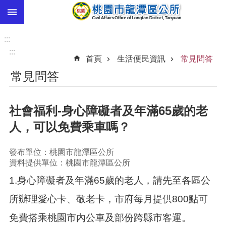
:::
跳到主要內容區塊
市
民
:::
卡
:::
首頁
生活便民資訊
常見問答
進
常見問答
階
搜
尋
社會福利-身心障礙者及年滿65歲的老
人，可以免費乘車嗎？
本
發布單位：桃園市龍潭區公所
區
資料提供單位：桃園市龍潭區公所
介
紹
1.身心障礙者及年滿65歲的老人，請先至各區公
訊
所辦理愛心卡、敬老卡，市府每月提供800點可
息
免費搭乘桃園市內公車及部份跨縣市客運。
公