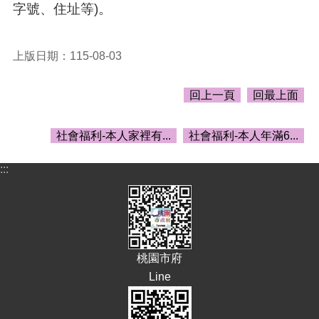
字號、住址等)。
E
n
g
l
上版日期：115-08-03
i
s
h
回上一頁
回最上面
隱
社會福利-本人家裡有...
社會福利-本人年滿6...
私
權
:::
政
策
政
府
網
站
桃園市府
資
Line
料
開
放