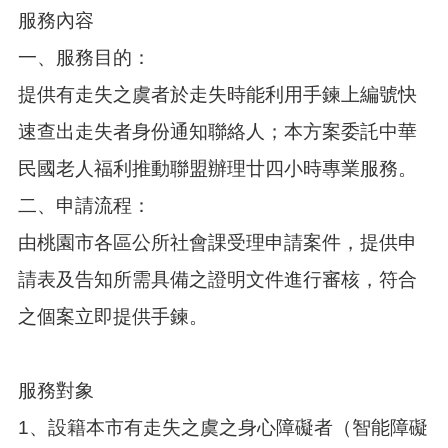
告
服務內容
生
一、服務目的：
活
便
提供有走失之虞者於走失時能利用手鍊上編號快
民
資
速查出走失者身份通知聯絡人；本方案委託中華
訊
民國老人福利推動聯盟辦理廿四小時專業服務。
機
二、申請流程：
關
通
由桃園市各區公所社會課受理申請案件，提供申
訊
錄
請表及告知所需具備之證明文件進行審核，符合
相
之個案立即提供手鍊。
關
資
料
服務對象
回
1、設籍本市有走失之虞之身心障礙者（智能障礙
首