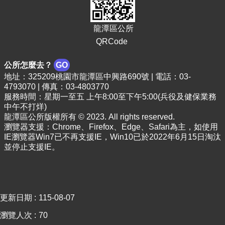
宣
告
龍潭區公所
網
QRCode
站
安
公所怎麼去？
GO
全
地址：325209桃園市龍潭區中興路690號 | 電話：03-
政
4793070 | 傳真：03-4803770
策
服務時間：星期一至五 上午8:00至下午5:00(兵役及健保業務
中午不打烊)
龍潭區公所版權所有 © 2023. All rights reserved.
瀏覽器支援：Chrome、Firefox、Edge、Safari為主，如使用
IE瀏覽器Win7已不再支援IE，Win10已於2022年6月15日淘汰
並停止支援IE。
更新日期
115-08-07
瀏覽人次
70