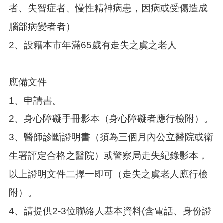
頁
者、失智症者、慢性精神病患，因病或受傷造成
網
腦部病變者者）
站
2、設籍本市年滿65歲有走失之虞之老人
導
覽
市
應備文件
政
信
1、申請書。
箱
2、身心障礙手冊影本（身心障礙者應行檢附）。
常
見
3、醫師診斷證明書（須為三個月內公立醫院或衛
問
生署評定合格之醫院）或警察局走失紀錄影本，
答
以上證明文件二擇一即可（走失之虞老人應行檢
桃
園
附）。
市
政
4、請提供2-3位聯絡人基本資料(含電話、身份證
府