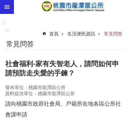
:::
跳到主要內容區塊
市
民
:::
卡
:::
首頁
生活便民資訊
常見問答
進
常見問答
階
搜
尋
社會福利-家有失智老人，請問如何申
請預防走失愛的手鍊？
本
發布單位：桃園市龍潭區公所
區
資料提供單位：桃園市龍潭區公所
介
紹
請向桃園市政府社會局、戶籍所在地各區公所社
訊
會課申請
息
公