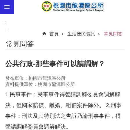
:::
跳到主要內容區塊
市
民
:::
卡
:::
首頁
生活便民資訊
常見問答
進
常見問答
階
搜
尋
公共行政-那些事件可以請調解？
發布單位：桃園市龍潭區公所
本
資料提供單位：桃園市龍潭區公所
區
1.民事事件：民事事件得聲請調解委員會調解解
介
紹
決，但國家賠償、離婚、租佃案件除外。 2.刑事
訊
事件：刑法及其特別法之告訴乃論刑事事件，得
息
公
聲請調解委員會調解解決。