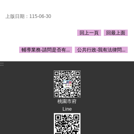
告
生
上版日期：115-06-30
活
便
民
回上一頁
回最上面
資
訊
輔導業務-請問是否有...
公共行政-我有法律問...
機
關
:::
通
訊
錄
相
關
桃園市府
資
Line
料
回
首