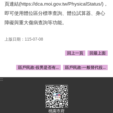
告
頁連結(https://dca.moi.gov.tw/PhysicalStatus/)，
生
即可使用體位區分標準查詢、體位試算器、身心
活
便
障礙與重大傷病查詢等功能。
民
資
訊
上版日期：115-07-08
機
關
回上一頁
回最上面
通
訊
區戶民政-役男是否有...
區戶民政-一般替代役...
錄
相
:::
關
資
料
回
首
桃園市府