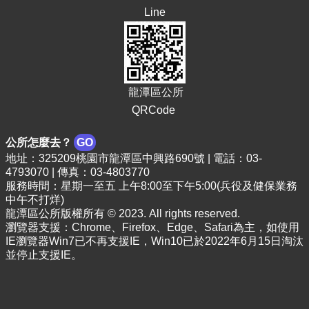
頁
Line
網
站
導
覽
龍潭區公所
市
QRCode
政
信
公所怎麼去？
GO
箱
地址：325209桃園市龍潭區中興路690號 | 電話：03-
4793070 | 傳真：03-4803770
常
服務時間：星期一至五 上午8:00至下午5:00(兵役及健保業務
見
中午不打烊)
問
龍潭區公所版權所有 © 2023. All rights reserved.
答
瀏覽器支援：Chrome、Firefox、Edge、Safari為主，如使用
IE瀏覽器Win7已不再支援IE，Win10已於2022年6月15日淘汰
桃
並停止支援IE。
園
市
政
府