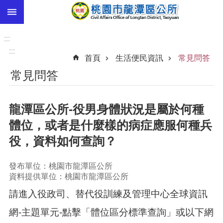
:::
跳到主要內容區塊
市
民
:::
卡
:::
首頁
生活便民資訊
常見問答
進
常見問答
階
搜
尋
龍潭區公所-役男身體狀況是屬於何種
體位，或者是什麼樣的病症應服何種兵
役，資料如何查詢？
本
區
介
發布單位：桃園市龍潭區公所
紹
資料提供單位：桃園市龍潭區公所
請進入役政司、替代役訓練及管理中心全球資訊
訊
息
網-主題單元-點擊「體位區分標準查詢」或以下網
公