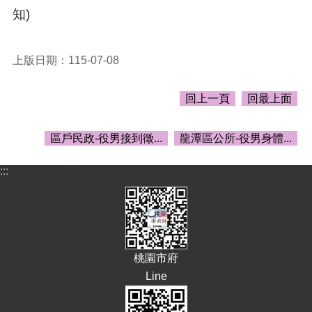
告
知)
生
活
便
上版日期：115-07-08
民
資
回上一頁
回最上面
訊
機
區戶民政-役男接到徵...
龍潭區公所-役男身體...
關
通
:::
訊
錄
相
關
資
桃園市府
料
Line
回
首