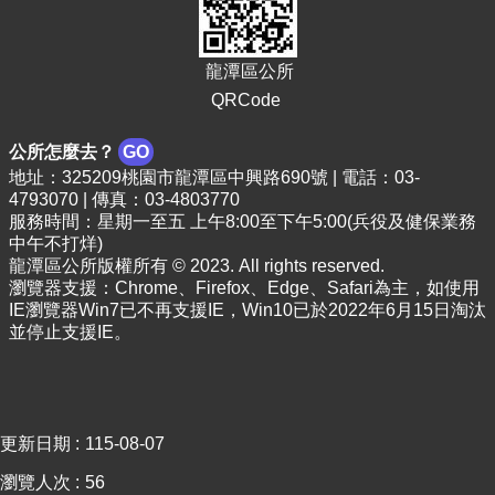
頁
網
龍潭區公所
站
導
QRCode
覽
公所怎麼去？
GO
市
地址：325209桃園市龍潭區中興路690號 | 電話：03-
政
4793070 | 傳真：03-4803770
信
服務時間：星期一至五 上午8:00至下午5:00(兵役及健保業務
箱
中午不打烊)
龍潭區公所版權所有 © 2023. All rights reserved.
常
瀏覽器支援：Chrome、Firefox、Edge、Safari為主，如使用
見
IE瀏覽器Win7已不再支援IE，Win10已於2022年6月15日淘汰
問
並停止支援IE。
答
桃
園
市
更新日期
115-08-07
政
府
瀏覽人次
56