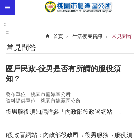
:::
跳到主要內容區塊
市
民
:::
卡
:::
首頁
生活便民資訊
常見問答
進
常見問答
階
搜
尋
區戶民政-役男是否有所謂的服役須
知？
本
發布單位：桃園市龍潭區公所
區
資料提供單位：桃園市龍潭區公所
介
紹
役男服役須知請詳參「內政部役政署網站」。
訊
息
(役政署網站：內政部役政司→役男服務→服役須
公