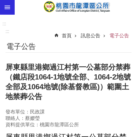
:::
跳到主要內容區塊
市
民
:::
卡
:::
首頁
訊息公告
電子公告
進
電子公告
階
搜
尋
屏東縣里港鄉過江村第一公墓部分禁葬
（鐵店段1064-1地號全部、1064-2地號
全部及1064地號(除基督教區)）範圍土
本
區
地禁葬公告
介
紹
發布單位：民政課
聯絡人：蔡孆瑩
訊
資料提供單位：桃園市龍潭區公所
息
公
屏東縣里港鄉過江村第一公墓部分禁