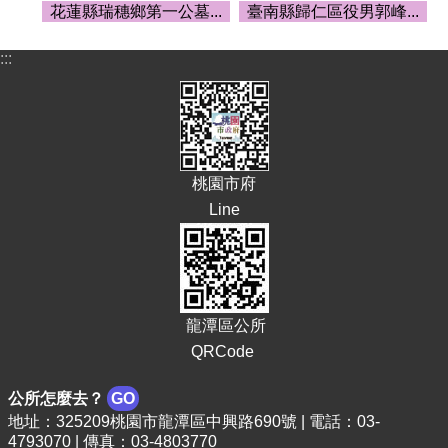
頁
花蓮縣瑞穗鄉第一公墓...
臺南縣歸仁區役男郭峰...
網
:::
站
導
覽
市
政
桃園市府
信
Line
箱
常
見
問
答
龍潭區公所
桃
QRCode
園
市
公所怎麼去？
GO
政
地址：325209桃園市龍潭區中興路690號 | 電話：03-
府
4793070 | 傳真：03-4803770