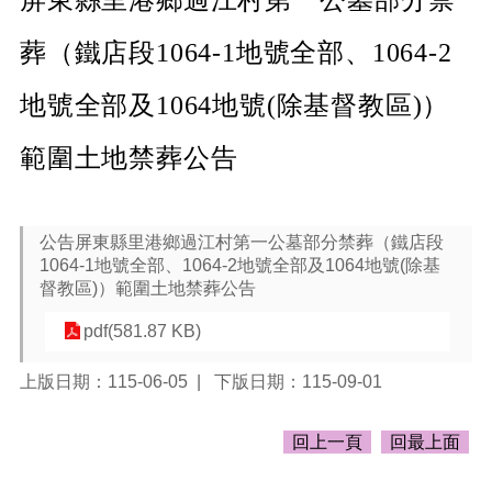
告
生
葬（鐵店段1064-1地號全部、1064-2
活
便
地號全部及1064地號(除基督教區)）
民
資
範圍土地禁葬公告
訊
機
關
公告屏東縣里港鄉過江村第一公墓部分禁葬（鐵店段
通
1064-1地號全部、1064-2地號全部及1064地號(除基
訊
督教區)）範圍土地禁葬公告
錄
pdf(581.87 KB)
相
關
上版日期：115-06-05
下版日期：115-09-01
資
料
回上一頁
回最上面
回
首