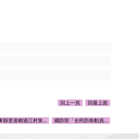
回上一頁
回最上面
東縣里港鄉過江村第...
國防部「全民防衛動員...