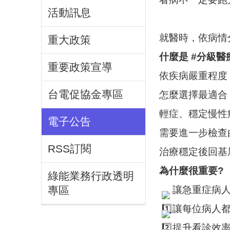
活動訊息
就醫時，依病情
重大政策
什麼是
#分級醫
重要政策宣導
依疾病嚴重程度
台電促協金專區
怎麼選擇最適合
輕症、穩定慢性
電子公告
需要進一步檢查
RSS訂閱
治療穩定後回基
為什麼很重要?
綠能業務行政透明
讓急重症病
專區
讓每位病人
提升看診效