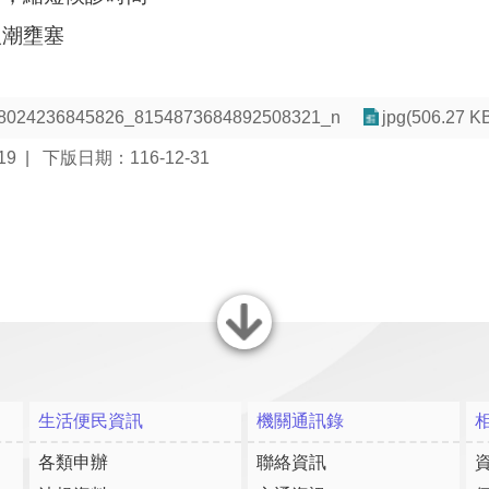
人潮壅塞
8024236845826_8154873684892508321_n
jpg(506.27 K
19
下版日期：116-12-31
關閉
生活便民資訊
機關通訊錄
各類申辦
聯絡資訊