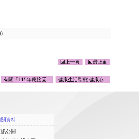
B)
回上一頁
回最上面
有關「115年應接受...
健康生活型態 健康存...
相關資料
資訊公開