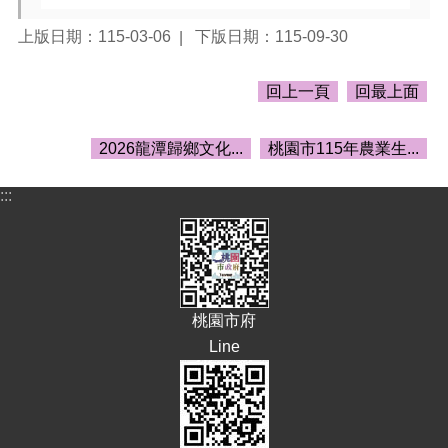
E
上版日期：115-03-06
下版日期：115-09-30
n
g
l
回上一頁
回最上面
i
s
h
2026龍潭歸鄉文化...
桃園市115年農業生...
隱
私
:::
權
政
策
政
府
桃園市府
網
Line
站
資
料
開
放