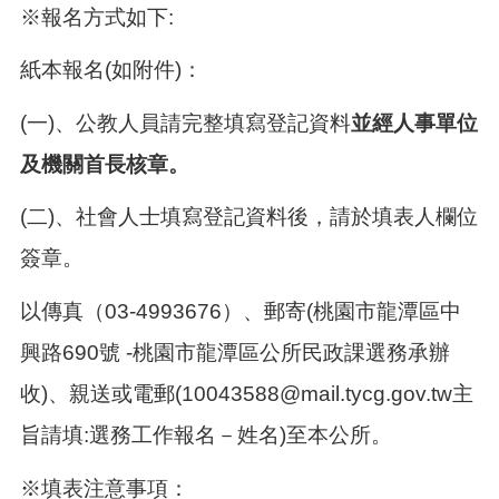
告
※報名方式如下
:
生
紙本報名
(
如附件
)
：
活
便
民
(
一
)
、公教人員請完整填寫登記資料
並經人事單位
資
及機關首長核章。
訊
機
(
二
)
、社會人士填寫登記資料後，請於填表人欄位
關
通
簽章。
訊
錄
以傳真（
03-4993676
）、郵寄
(
桃園市龍潭區中
相
興路
690
號
-
桃園市龍潭區公所民政課選務承辦
關
資
收
)
、親送或電郵
(10043588@mail.tycg.gov.tw
主
料
旨請填
:
選務工作報名－姓名
)
至本公所。
回
※填表注意事項：
首