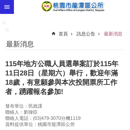
:::
跳到主要內容區塊
市
民
:::
卡
:::
首頁
訊息公告
最新消息
進
最新消息
階
搜
尋
115年地方公職人員選舉案訂於115年
11日28日（星期六）舉行，歡迎年滿
18歲，有意願參與本次投開票所工作
本
區
者，踴躍報名參加!
介
紹
發布單位：民政課
聯絡人：劉偉臣
訊
聯絡人電話：(03)479-3070分機1119
息
資料提供單位：桃園市龍潭區公所
公