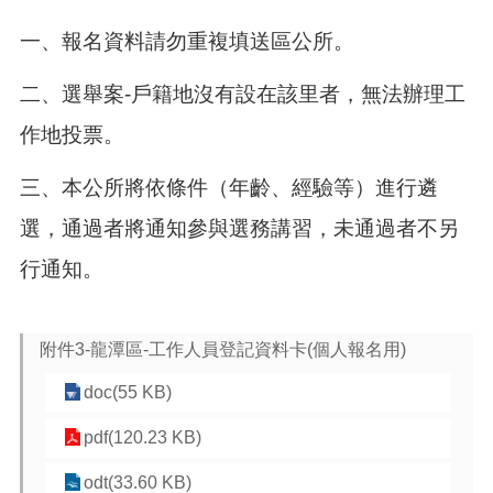
頁
一、報名資料請勿重複填送區公所。
網
站
二、選舉案
-
戶籍地沒有設在該里者，無法辦理工
導
覽
作地投票。
市
三、本公所將依條件（年齡、經驗等）進行遴
政
信
選，通過者將通知參與選務講習，未通過者不另
箱
行通知。
常
見
問
答
附件3-龍潭區-工作人員登記資料卡(個人報名用)
桃
doc(55 KB)
園
市
pdf(120.23 KB)
政
府
odt(33.60 KB)