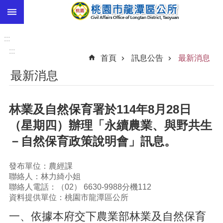
:::
跳到主要內容區塊
市
民
:::
卡
:::
首頁
訊息公告
最新消息
進
最新消息
階
搜
尋
林業及自然保育署於114年8月28日
（星期四）辦理「永續農業、與野共生
－自然保育政策說明會」訊息。
本
區
介
發布單位：農經課
紹
聯絡人：林力綺小姐
聯絡人電話：（02） 6630-9988分機112
訊
資料提供單位：桃園市龍潭區公所
息
一、依據本府交下農業部林業及自然保育
公