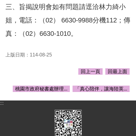
頁
三、旨揭說明會如有問題請逕洽林力綺小
網
姐，電話：（02） 6630-9988分機112；傳
站
導
真：（02）6630-1010。
覽
市
政
上版日期：114-08-25
信
箱
回上一頁
回最上面
常
見
問
桃園市政府秘書處辦理...
「真心陪伴，讓海陸英...
答
:::
桃
園
市
政
府