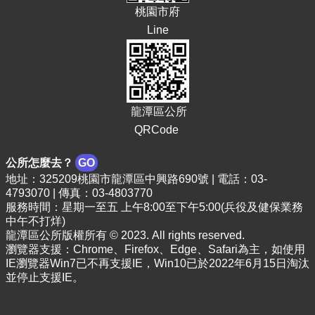
桃園市府
E
n
Line
g
l
i
s
h
龍潭區公所
隱
QRCode
私
權
公所怎麼去？
GO
政
地址：325209桃園市龍潭區中興路690號 | 電話：03-
策
4793070 | 傳真：03-4803770
服務時間：星期一至五 上午8:00至下午5:00(兵役及健保業務
政
中午不打烊)
府
龍潭區公所版權所有 © 2023. All rights reserved.
網
瀏覽器支援：Chrome、Firefox、Edge、Safari為主，如使用
站
IE瀏覽器Win7已不再支援IE，Win10已於2022年6月15日淘汰
資
並停止支援IE。
料
開
放