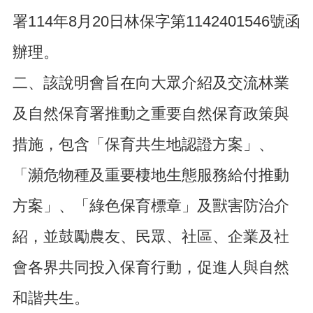
告
署114年8月20日林保字第1142401546號函
生
活
辦理。
便
民
二、該說明會旨在向大眾介紹及交流林業
資
訊
及自然保育署推動之重要自然保育政策與
機
措施，包含「保育共生地認證方案」、
關
通
「瀕危物種及重要棲地生態服務給付推動
訊
錄
方案」、「綠色保育標章」及獸害防治介
相
關
紹，並鼓勵農友、民眾、社區、企業及社
資
料
會各界共同投入保育行動，促進人與自然
回
和諧共生。
首