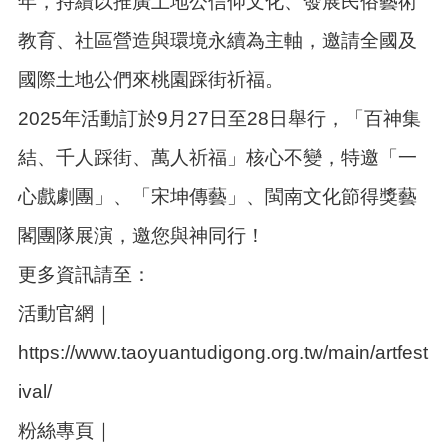
年，持續以推廣土地公信仰文化、發展民俗藝術
告
教育、社區營造與環境永續為主軸，邀請全國及
生
活
國際土地公們來桃園踩街祈福。
便
民
2025
年活動訂於9月27日至28日舉行，「百神集
資
訊
結、千人踩街、萬人祈福」核心不變，特邀「一
機
心戲劇團」、「宋坤傳藝」、閩南文化節得獎藝
關
通
閣團隊展演，邀您與神同行！
訊
錄
更多資訊請至：
相
活動官網｜
關
資
https://www.taoyuantudigong.org.tw/main/artfest
料
ival/
回
粉絲專頁｜
首