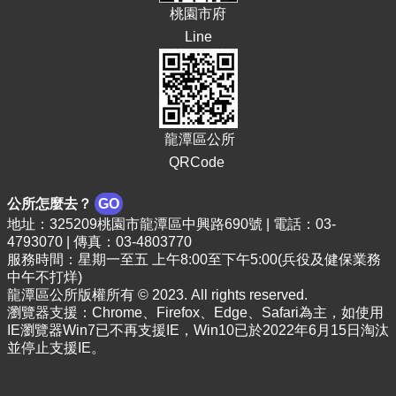
桃園市府
E
Line
n
g
l
i
s
h
龍潭區公所
隱
QRCode
私
權
公所怎麼去？
GO
政
地址：325209桃園市龍潭區中興路690號 | 電話：03-
策
4793070 | 傳真：03-4803770
服務時間：星期一至五 上午8:00至下午5:00(兵役及健保業務
政
中午不打烊)
府
龍潭區公所版權所有 © 2023. All rights reserved.
網
瀏覽器支援：Chrome、Firefox、Edge、Safari為主，如使用
站
IE瀏覽器Win7已不再支援IE，Win10已於2022年6月15日淘汰
資
並停止支援IE。
料
開
放