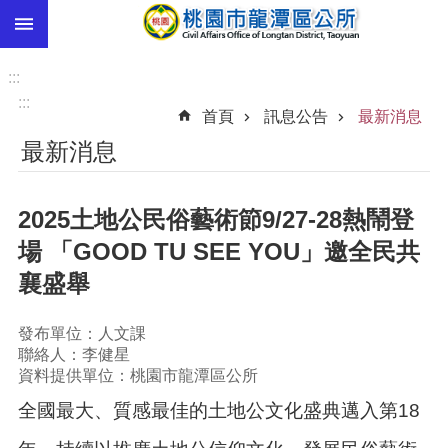
:::
跳到主要內容區塊
市
民
:::
卡
:::
首頁
訊息公告
最新消息
進
最新消息
階
搜
尋
2025土地公民俗藝術節9/27-28熱鬧登
場 「GOOD TU SEE YOU」邀全民共
襄盛舉
本
區
介
發布單位：人文課
紹
聯絡人：李健星
資料提供單位：桃園市龍潭區公所
訊
全國最大、質感最佳的土地公文化盛典邁入第18
息
公