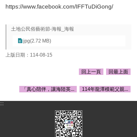
頁
https://www.facebook.com/IFFTuDiGong/
網
站
導
土地公民俗藝術節-海報_海報
覽
jpg(2.72 MB)
市
政
上版日期：114-08-15
信
箱
回上一頁
回最上面
常
見
「真心陪伴，讓海陸英...
114年龍潭模範父親...
問
答
:::
桃
園
市
政
府