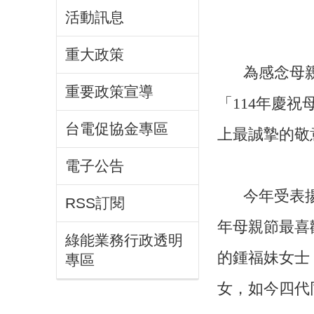
活動訊息
重大政策
為感念母
重要政策宣導
「114年慶
台電促協金專區
上最誠摯的敬
電子公告
今年受表
RSS訂閱
年母親節最喜
綠能業務行政透明
的鍾福妹女士
專區
女，如今四代