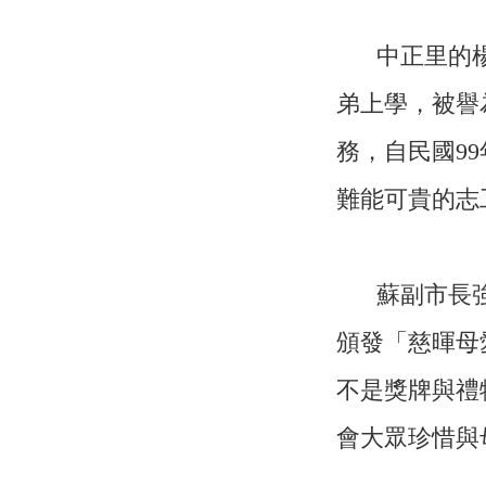
中正里的
弟上學，被譽
務，自民國9
難能可貴的志
蘇副市長
頒發「慈暉母
不是獎牌與禮
會大眾珍惜與