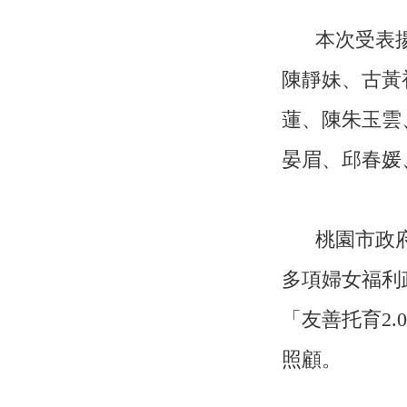
本次受表
陳靜妹、古黃
蓮、陳朱玉雲
晏眉、邱春媛
桃園市政
多項婦女福利
「友善托育2
照顧。