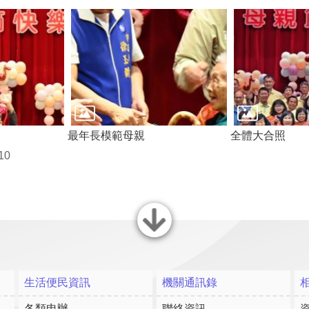
最年長模範母親
全體大合照
10
關閉
生活便民資訊
機關通訊錄
各類申辦
聯絡資訊