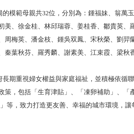
揚的模範母親共32位，分別為：鍾福妹、翁萬
初美、徐金桂、林邱瑞蓉、姜桂香、鄒貴英、
、周梅英、潘金枝、鍾吳双鳳、宋秋榮、劉羿
、秦葉秋芬、羅秀麟、謝素美、江束霞、梁秋
府長期重視婦女權益與家庭福祉，並積極依循聯
政策，包括「生育津貼」、「凍卵補助」、「
.0」等，致力打造更友善、幸福的城市環境，