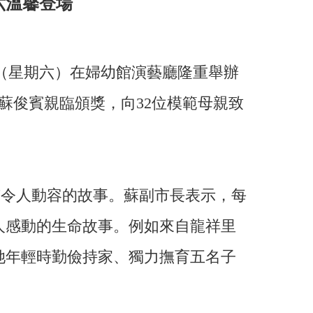
六溫馨登場
日（星期六）在婦幼館演藝廳隆重舉辦
蘇俊賓親臨頒獎，向32位模範母親致
有令人動容的故事。蘇副市長表示，每
人感動的生命故事。例如來自龍祥里
她年輕時勤儉持家、獨力撫育五名子