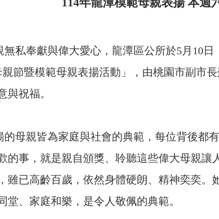
114
年龍潭模範母親表揚 本週
親無私奉獻與偉大愛心，龍潭區公所於5月10
祝母親節暨模範母親表揚活動」，由桃園市副市長
意與祝福。
揚的母親皆為家庭與社會的典範，每位背後都
歡的事，就是親自頒獎、聆聽這些偉大母親讓
，雖已高齡百歲，依然身體硬朗、精神奕奕。
同堂、家庭和樂，是令人敬佩的典範。