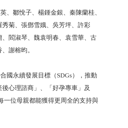
玉英、鄒悅子、楊鍾金銀、秦陳蘭桂、
羅秀菊、張鄧雪娥、吳芳坪、許彩
蘭、閻淑琴、魏袁明春、袁雪華、古
香、謝榕昀。
合國永續發展目標（SDGs），推動
產後心理諮商」、「好孕專車」及
讓每一位母親都能獲得更周全的支持與