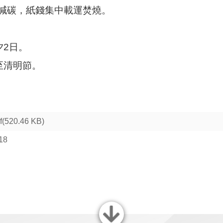
減碳，紙錢集中載運焚燒。
夕2日。
至清明節。
f(520.46 KB)
18