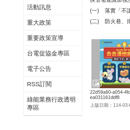
建議
活動訊息
(一)
落實「不
(二)
防火巷、
重大政策
重要政策宣導
台電促協金專區
電子公告
RSS訂閱
22d59a60-a054-4fc
ea031161ddf8
綠能業務行政透明
上版日期：114-03-
專區