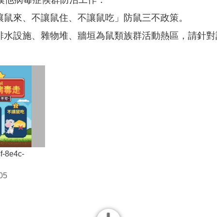
讓鼠來、不讓鼠住、不讓鼠吃」防鼠三不政策。
排水設施、雜物堆、牆垣為鼠類族群活動熱區，請針對
f-8e4c-
05