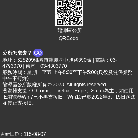
E
n
g
l
i
龍潭區公所
s
QRCode
h
公所怎麼去？
GO
隱
地址：325209桃園市龍潭區中興路690號 | 電話：03-
私
4793070 | 傳真：03-4803770
權
服務時間：星期一至五 上午8:00至下午5:00(兵役及健保業務
政
中午不打烊)
策
龍潭區公所版權所有 © 2023. All rights reserved.
瀏覽器支援：Chrome、Firefox、Edge、Safari為主，如使用
政
IE瀏覽器Win7已不再支援IE，Win10已於2022年6月15日淘汰
府
並停止支援IE。
網
站
資
料
開
更新日期
115-08-07
放