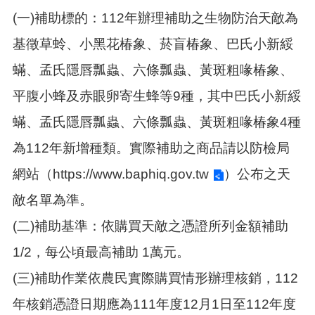
告
(一)補助標的：112年辦理補助之生物防治天敵為
生
基徵草蛉、小黑花椿象、菸盲椿象、巴氏小新綏
活
便
蟎、孟氏隱唇瓢蟲、六條瓢蟲、黃斑粗喙椿象、
民
資
平腹小蜂及赤眼卵寄生蜂等9種，其中巴氏小新綏
訊
蟎、孟氏隱唇瓢蟲、六條瓢蟲、黃斑粗喙椿象4種
機
關
為112年新增種類。實際補助之商品請以防檢局
通
網站（
https://www.baphiq.gov.tw
）公布之天
訊
錄
敵名單為準。
相
(二)補助基準：依購買天敵之憑證所列金額補助
關
資
1/2，每公頃最高補助 1萬元。​​​​
料
(三)補助作業依農民實際購買情形辦理核銷，112
回
年核銷憑證日期應為111年度12月1日至112年度
首