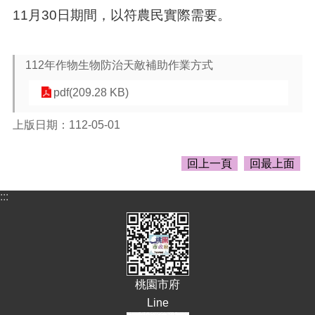
頁
11月30日期間，以符農民實際需要。
網
站
導
112年作物生物防治天敵補助作業方式
覽
pdf(209.28 KB)
市
政
上版日期：112-05-01
信
箱
回上一頁
回最上面
常
見
:::
問
答
桃
園
市
桃園市府
政
Line
府