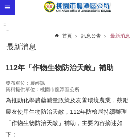
:::
跳到主要內容區塊
市
民
:::
卡
:::
首頁
訊息公告
最新消息
進
最新消息
階
搜
尋
112年「作物生物防治天敵」補助
發布單位：農經課
本
資料提供單位：桃園市龍潭區公所
區
為推動化學農藥減量政策及友善環境農業，鼓勵
介
紹
農友使用生物防治天敵，112年防檢局持續辦理
訊
「作物生物防治天敵」補助，主要內容摘述如
息
公
下：