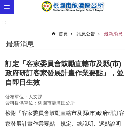
:::
跳到主要內容區塊
市
民
:::
卡
:::
首頁
訊息公告
最新消息
進
最新消息
階
搜
尋
訂定「客家委員會鼓勵直轄市及縣(市)
政府研訂客家發展計畫作業要點」，並
自即日生效
本
區
介
發布單位：人文課
紹
資料提供單位：桃園市龍潭區公所
檢附「客家委員會鼓勵直轄市及縣(市)政府研訂客
訊
息
家發展計畫作業要點」規定、總說明、逐點說明
公