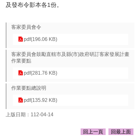
告
及發布令影本各1份。
生
活
便
客家委員會令
民
pdf(196.06 KB)
資
訊
客家委員會鼓勵直轄市及縣(市)政府研訂客家發展計畫
機
作業要點
關
通
pdf(281.76 KB)
訊
錄
作業要點總說明
相
pdf(135.92 KB)
關
資
上版日期：112-04-14
料
回
回上一頁
回最上面
首