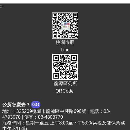
頁
:::
網
站
導
覽
桃園市府
市
政
Line
信
箱
常
見
龍潭區公所
問
答
QRCode
桃
公所怎麼去？
GO
園
地址：325209桃園市龍潭區中興路690號 | 電話：03-
市
4793070 | 傳真：03-4803770
政
服務時間：星期一至五 上午8:00至下午5:00(兵役及健保業務
府
中午不打烊)