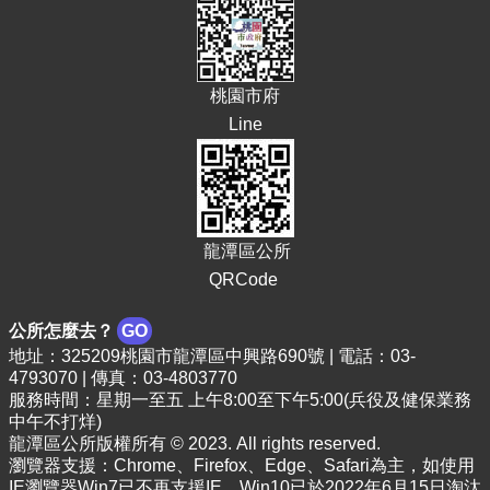
頁
網
站
桃園市府
導
覽
Line
市
政
信
箱
龍潭區公所
常
QRCode
見
問
公所怎麼去？
GO
答
地址：325209桃園市龍潭區中興路690號 | 電話：03-
4793070 | 傳真：03-4803770
桃
服務時間：星期一至五 上午8:00至下午5:00(兵役及健保業務
園
中午不打烊)
市
龍潭區公所版權所有 © 2023. All rights reserved.
政
瀏覽器支援：Chrome、Firefox、Edge、Safari為主，如使用
府
IE瀏覽器Win7已不再支援IE，Win10已於2022年6月15日淘汰