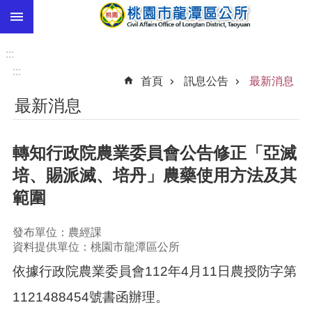
:::
跳到主要內容區塊
市
民
:::
卡
:::
首頁
訊息公告
最新消息
進
最新消息
階
搜
尋
轉知行政院農業委員會公告修正「亞滅
培、賜派滅、培丹」農藥使用方法及其
範圍
本
區
介
發布單位：農經課
紹
資料提供單位：桃園市龍潭區公所
依據行政院農業委員會112年4月11日農授防字第
訊
息
1121488454號書函辦理。
公