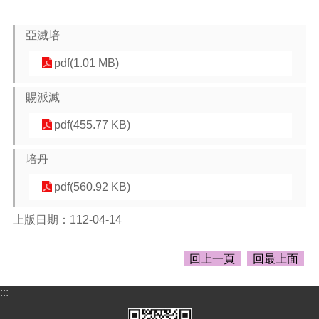
告
生
亞滅培
活
便
pdf(1.01 MB)
民
資
賜派滅
訊
pdf(455.77 KB)
機
關
培丹
通
訊
pdf(560.92 KB)
錄
相
上版日期：112-04-14
關
資
回上一頁
回最上面
料
:::
回
首