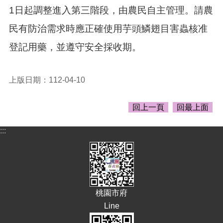
告
1日起調整進入第三階段，由農民自主管理。請農
生
民有防治需求時應正確使用芋頭鱗翅目害蟲核准
活
便
登記用藥，並遵守安全採收期。
民
資
訊
上版日期：112-04-10
機
關
回上一頁
回最上面
通
訊
:::
錄
相
關
資
料
桃園市府
Line
回
首