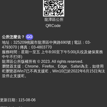
頁
網
站
龍潭區公所
導
QRCode
覽
市
公所怎麼去？
GO
政
地址：325209桃園市龍潭區中興路690號 | 電話：03-
信
4793070 | 傳真：03-4803770
箱
服務時間：星期一至五 上午8:00至下午5:00(兵役及健保業務
中午不打烊)
常
龍潭區公所版權所有 © 2023. All rights reserved.
見
瀏覽器支援：Chrome、Firefox、Edge、Safari為主，如使用
問
IE瀏覽器Win7已不再支援IE，Win10已於2022年6月15日淘汰
答
並停止支援IE。
桃
園
市
政
更新日期
115-08-06
府