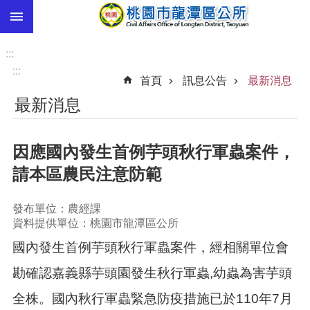
:::
跳到主要內容區塊
市
民
:::
卡
:::
首頁
訊息公告
最新消息
進
最新消息
階
搜
尋
因應國內發生首例芋頭秋行軍蟲案件，
請本區農民注意防範
本
發布單位：農經課
區
資料提供單位：桃園市龍潭區公所
介
紹
​國內發生首例芋頭秋行軍蟲案件，經相關單位會
訊
勘確認嘉義縣芋頭園發生秋行軍蟲,幼蟲為害芋頭
息
全株。國內秋行軍蟲緊急防疫措施已於110年7月
公